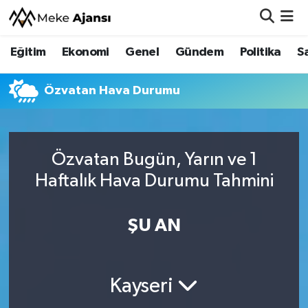
Eğitim
Ekonomi
Genel
Gündem
Politika
S
Eğitim
Nöbetçi Eczaneler
Ekonomi
Hava Durumu
Özvatan Hava Durumu
Genel
Namaz Vakitleri
Özvatan Bugün, Yarın ve 1
Gündem
Trafik Durumu
Haftalık Hava Durumu Tahmini
Politika
Süper Lig Puan Durumu ve Fikstür
ŞU AN
Sağlık
Tüm Manşetler
Siyaset
Son Dakika Haberleri
Kayseri
Spor
Haber Arşivi