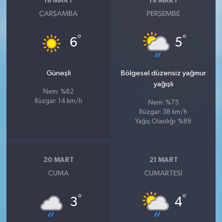
18 MART
19 MART
ÇARŞAMBA
PERŞEMBE
°
°
6
5
Güneşli
Bölgesel düzensiz yağmur
yağışlı
Nem: %62
Rüzgar: 14 km/h
Nem: %75
Rüzgar: 38 km/h
Yağış Olasılığı: %89
20 MART
21 MART
CUMA
CUMARTESI
°
°
3
4