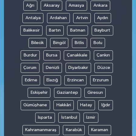
Ağrı
Aksaray
Amasya
Ankara
Antalya
Ardahan
Artvin
Aydın
Balıkesir
Bartın
Batman
Bayburt
Bilecik
Bingöl
Bitlis
Bolu
Burdur
Bursa
Çanakkale
Çankırı
Çorum
Denizli
Diyarbakır
Düzce
Edirne
Elazığ
Erzincan
Erzurum
Eskişehir
Gaziantep
Giresun
Gümüşhane
Hakkâri
Hatay
Iğdır
Isparta
İstanbul
İzmir
Kahramanmaraş
Karabük
Karaman