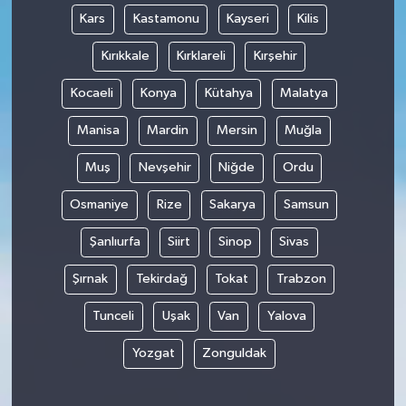
Kars
Kastamonu
Kayseri
Kilis
Kırıkkale
Kırklareli
Kırşehir
Kocaeli
Konya
Kütahya
Malatya
Manisa
Mardin
Mersin
Muğla
Muş
Nevşehir
Niğde
Ordu
Osmaniye
Rize
Sakarya
Samsun
Şanlıurfa
Siirt
Sinop
Sivas
Şırnak
Tekirdağ
Tokat
Trabzon
Tunceli
Uşak
Van
Yalova
Yozgat
Zonguldak