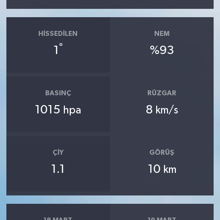
HISSEDILEN
NEM
°
1
%93
BASINÇ
RÜZGAR
1015
8
hpa
km/s
ÇIY
GÖRÜŞ
1.1
10
km