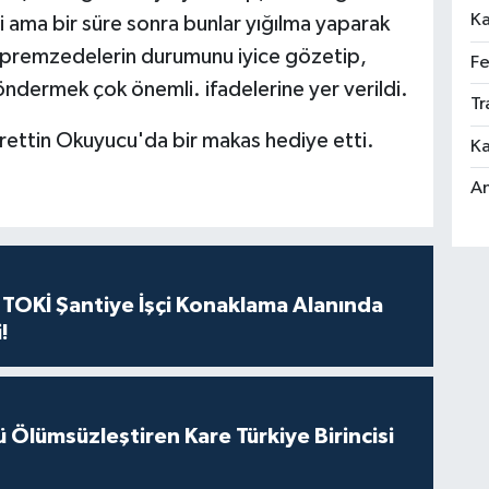
Ka
 ama bir süre sonra bunlar yığılma yaparak
depremzedelerin durumunu iyice gözetip,
Fe
öndermek çok önemli. ifadelerine yer verildi.
Tr
rettin Okuyucu'da bir makas hediye etti.
Ka
An
 TOKİ Şantiye İşçi Konaklama Alanında
!
Ölümsüzleştiren Kare Türkiye Birincisi