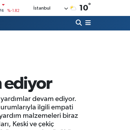
°
10
İstanbul
20
%0.02
90
%0.19
80
%0.18
9000
%0.19
0
,00
%0
N
74
%-1.82
 ediyor
 yardımlar devam ediyor.
rumlarıyla ilgili empati
 yardım malzemeleri biraz
rı, Keski ve çekiç