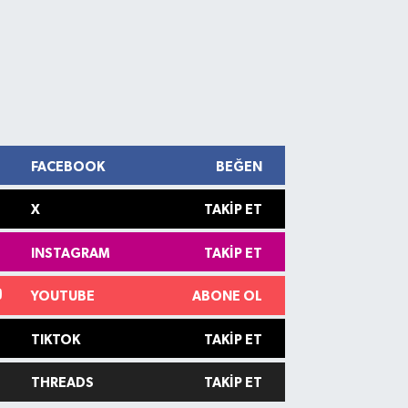
FACEBOOK
BEĞEN
X
TAKIP ET
INSTAGRAM
TAKIP ET
YOUTUBE
ABONE OL
TIKTOK
TAKIP ET
THREADS
TAKIP ET