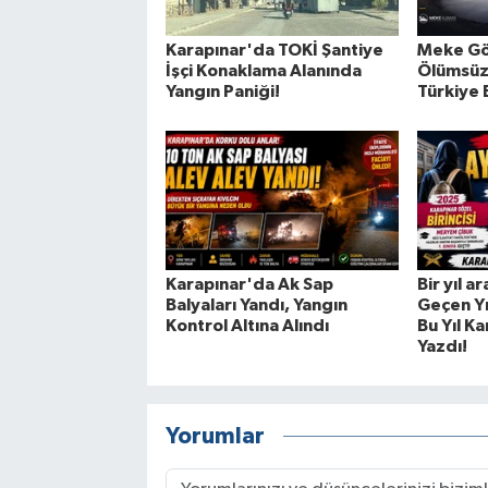
Karapınar'da TOKİ Şantiye
Meke Gö
İşçi Konaklama Alanında
Ölümsüz
Yangın Paniği!
Türkiye B
Karapınar'da Ak Sap
Bir yıl a
Balyaları Yandı, Yangın
Geçen Yı
Kontrol Altına Alındı
Bu Yıl Ka
Yazdı!
Yorumlar