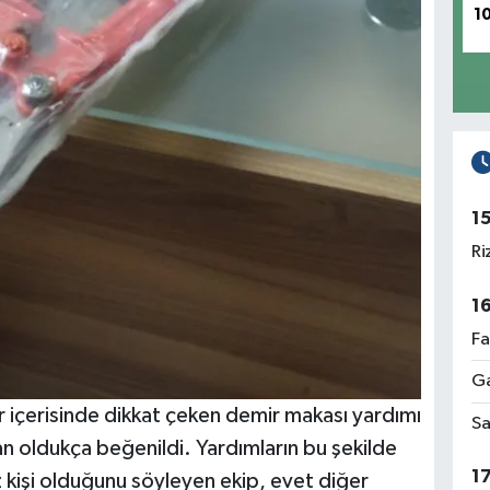
1
1
Ri
1
Fa
Ga
içerisinde dikkat çeken demir makası yardımı
Sa
an oldukça beğenildi. Yardımların bu şekilde
1
kişi olduğunu söyleyen ekip, evet diğer