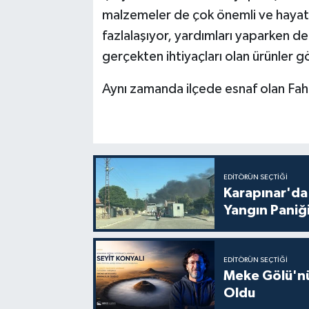
malzemeler de çok önemli ve hayati
fazlalaşıyor, yardımları yaparken 
gerçekten ihtiyaçları olan ürünler g
Aynı zamanda ilçede esnaf olan Fah
EDITÖRÜN SEÇTIĞI
Karapınar'da
Yangın Paniği
EDITÖRÜN SEÇTIĞI
Meke Gölü'nü 
Oldu