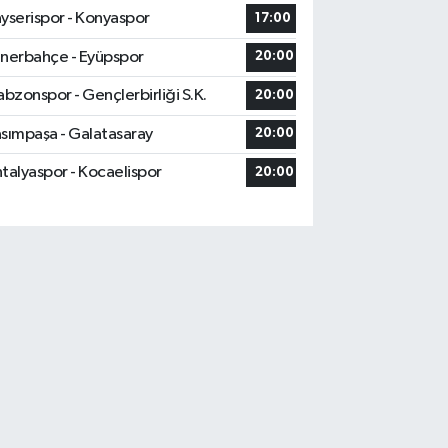
yserispor - Konyaspor
17:00
nerbahçe - Eyüpspor
20:00
abzonspor - Gençlerbirliği S.K.
20:00
sımpaşa - Galatasaray
20:00
talyaspor - Kocaelispor
20:00