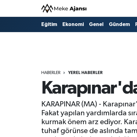
Eğitim
Nöbetçi Eczaneler
Eğitim
Ekonomi
Genel
Gündem
Ekonomi
Hava Durumu
Genel
Namaz Vakitleri
Gündem
Trafik Durumu
HABERLER
YEREL HABERLER
Karapınar'd
Politika
Süper Lig Puan Durumu ve Fikstür
Sağlık
Tüm Manşetler
KARAPINAR (MA) - Karapınar'
Fakat yapılan yardımlarda sı
Siyaset
Son Dakika Haberleri
kurmak önem arz ediyor. Kara
tuhaf görünse de aslında tam
Spor
Haber Arşivi