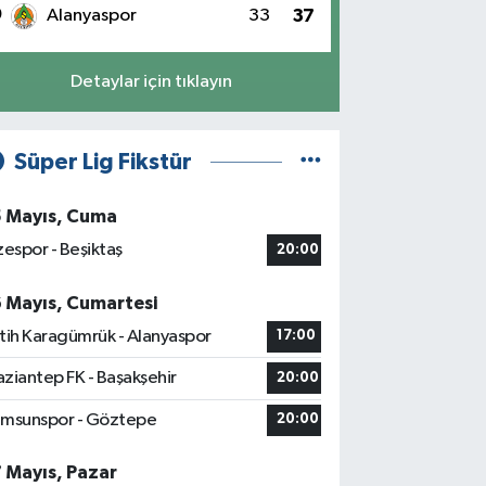
0
Alanyaspor
33
37
Detaylar için tıklayın
Süper Lig Fikstür
5 Mayıs, Cuma
zespor - Beşiktaş
20:00
6 Mayıs, Cumartesi
tih Karagümrük - Alanyaspor
17:00
ziantep FK - Başakşehir
20:00
msunspor - Göztepe
20:00
7 Mayıs, Pazar