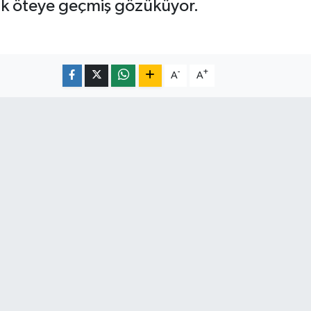
ık öteye geçmiş gözüküyor.
-
+
A
A