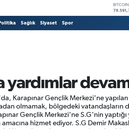
DOLAR
45,436
EURO
53,386
Politika
Sağlık
Siyaset
Spor
STERLİN
61,603
G.ALTIN
6862,0
BİST10
14.598
BITCOI
79.591,
a yardımlar devam
da, Karapınar Gençlik Merkezi'ne yapılan
radan olmamak, bölgedeki vatandaşların du
pınar Gençlik Merkezi'ne S.G'nin yaptığı
 amacına hizmet ediyor. S.G Demir Makasla