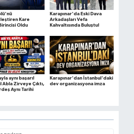
lü'nü
Karapınar'da Eski Dava
leştiren Kare
Arkadaşları Vefa
irincisi Oldu
Kahvaltısında Buluştu!
rayla aynı başarı!
Karapınar'dan İstanbul'daki
l Abla Zirveye Çıktı,
dev organizasyona imza
rdeş Aynı Tarihi