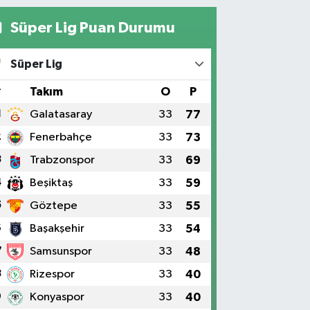
Süper Lig Puan Durumu
Süper Lig
#
Takım
O
P
1
Galatasaray
33
77
2
Fenerbahçe
33
73
3
Trabzonspor
33
69
4
Beşiktaş
33
59
5
Göztepe
33
55
6
Başakşehir
33
54
7
Samsunspor
33
48
8
Rizespor
33
40
9
Konyaspor
33
40