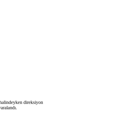
 halindeyken direksiyon
yaralandı.