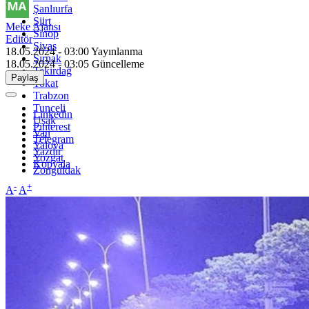
Şanlıurfa
Siirt
Meke Ajansı
Sinop
Editör
Sivas
18.05.2024 - 03:00
Yayınlanma
Şırnak
18.05.2024 - 03:05
Güncelleme
Tekirdağ
Paylaş
Tokat
Trabzon
Tunceli
Linkedin
Uşak
Pinterest
Van
Telegram
Yalova
Yazdır
Yozgat
Kopyala
Zonguldak
-
+
A
A