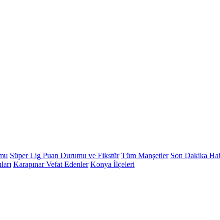
umu
Süper Lig Puan Durumu ve Fikstür
Tüm Manşetler
Son Dakika Hab
ları
Karapınar Vefat Edenler
Konya İlçeleri