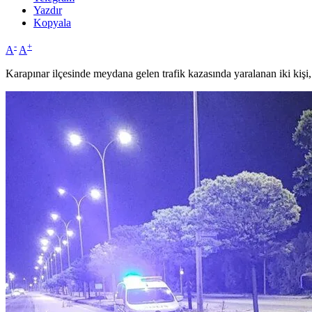
Yazdır
Kopyala
-
+
A
A
Karapınar ilçesinde meydana gelen trafik kazasında yaralanan iki kişi