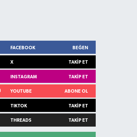
FACEBOOK
BEĞEN
X
TAKIP ET
INSTAGRAM
TAKIP ET
YOUTUBE
ABONE OL
TIKTOK
TAKIP ET
THREADS
TAKIP ET