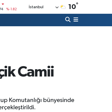
°
10
İstanbul
20
%0.02
90
%0.19
80
%0.18
9000
%0.19
0
,00
%0
N
74
%-1.82
ik Camii
Grup Komutanlığı bünyesinde
çekleştirildi.