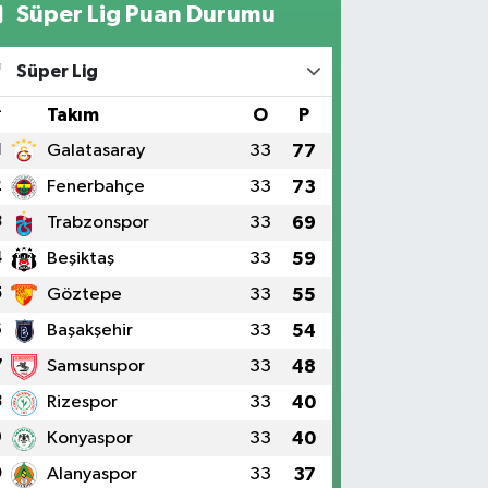
Süper Lig Puan Durumu
Süper Lig
#
Takım
O
P
1
Galatasaray
33
77
2
Fenerbahçe
33
73
3
Trabzonspor
33
69
4
Beşiktaş
33
59
5
Göztepe
33
55
6
Başakşehir
33
54
7
Samsunspor
33
48
8
Rizespor
33
40
9
Konyaspor
33
40
0
Alanyaspor
33
37