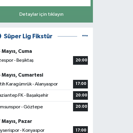
Detaylar için tıklayın
Süper Lig Fikstür
5 Mayıs, Cuma
zespor - Beşiktaş
20:00
6 Mayıs, Cumartesi
tih Karagümrük - Alanyaspor
17:00
ziantep FK - Başakşehir
20:00
msunspor - Göztepe
20:00
7 Mayıs, Pazar
yserispor - Konyaspor
17:00