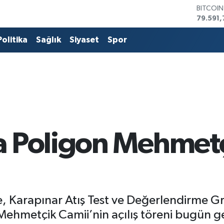
DOLAR
45,436
EURO
53,386
Politika
Sağlık
Siyaset
Spor
STERLİN
61,603
G.ALTIN
6862,0
BİST10
14.598
BITCOI
79.591,
a Poligon Mehmetç
e, Karapınar Atış Test ve Değerlendirme 
hmetçik Camii’nin açılış töreni bugün ger