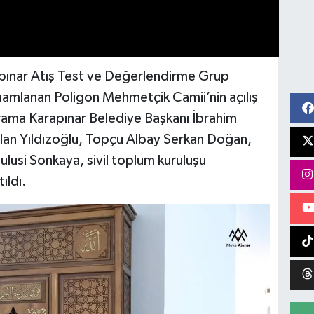
apınar Atış Test ve Değerlendirme Grup
amlanan Poligon Mehmetçik Camii’nin açılış
grama Karapınar Belediye Başkanı İbrahim
lan Yıldızoğlu, Topçu Albay Serkan Doğan,
ulusi Sonkaya, sivil toplum kuruluşu
ıldı.