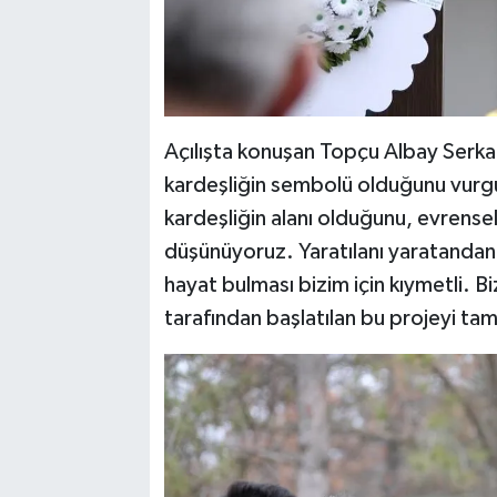
Açılışta konuşan Topçu Albay Serka
kardeşliğin sembolü olduğunu vurg
kardeşliğin alanı olduğunu, evrense
düşünüyoruz. Yaratılanı yaratandan
hayat bulması bizim için kıymetli. 
tarafından başlatılan bu projeyi t