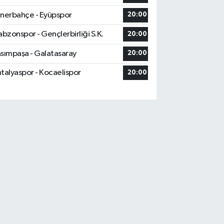
nerbahçe - Eyüpspor
20:00
abzonspor - Gençlerbirliği S.K.
20:00
sımpaşa - Galatasaray
20:00
talyaspor - Kocaelispor
20:00