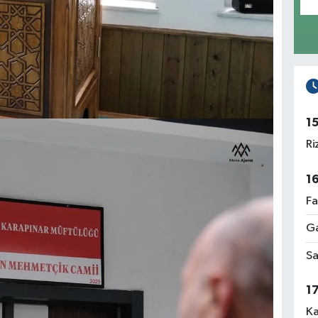
1
Ri
1
Fa
Ga
Sa
1
Ka