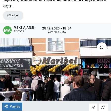
açtı.
#Maribel
MEKE AJANSI
28.12.2025 - 18:54
EDITÖR
YAYINLANMA
Paylaş
-
+
A
A