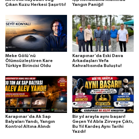
Çıkan Kuzu Herkesi Şaşırttı!
Yangın Paniği!
Meke Gölü'nü
Karapınar'da Eski Dava
Ölümsüzleştiren Kare
Arkadaşları Vefa
Türkiye Birincisi Oldu
Kahvaltısında Buluştu!
Karapınar'da Ak Sap
Bir yıl arayla aynı başarı!
Balyaları Yandı, Yangın
Geçen Yıl Abla Zirveye Çıktı,
Kontrol Altına Alındı
Bu Yıl Kardeş Aynı Tarihi
Yazdı!