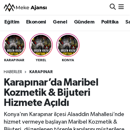
Eğitim
Ekonomi
Genel
Gündem
Politika
S
Eğitim
Nöbetçi Eczaneler
Ekonomi
Hava Durumu
Genel
Namaz Vakitleri
KARAPINAR
YEREL
KONYA
Gündem
Trafik Durumu
HABERLER
KARAPINAR
Karapınar’da Maribel
Politika
Süper Lig Puan Durumu ve Fikstür
Kozmetik & Bijuteri
Sağlık
Tüm Manşetler
Hizmete Açıldı
Siyaset
Son Dakika Haberleri
Konya’nın Karapınar ilçesi Alaaddin Mahallesi’nde
hizmet vermeye başlayan Maribel Kozmetik &
Spor
Haber Arşivi
Bijuteri, düzenlenen törenle kapılarını müşterilere