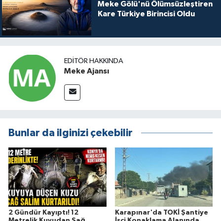
Meke Gölü'nü Ölümsüzleştiren
Kare Türkiye Birincisi Oldu
EDITÖR HAKKINDA
Meke Ajansı
Bunlar da ilginizi çekebilir
2 Gündür Kayıptı! 12
Karapınar'da TOKİ Şantiye
Metrelik Kuyudan Sağ
İşçi Konaklama Alanında