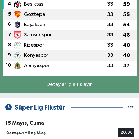
4
Beşiktaş
33
59
5
Göztepe
33
55
6
Başakşehir
33
54
7
Samsunspor
33
48
8
Rizespor
33
40
9
Konyaspor
33
40
10
Alanyaspor
33
37
Detaylar için tıklayın
Süper Lig Fikstür
15 Mayıs, Cuma
Rizespor - Beşiktaş
20:00