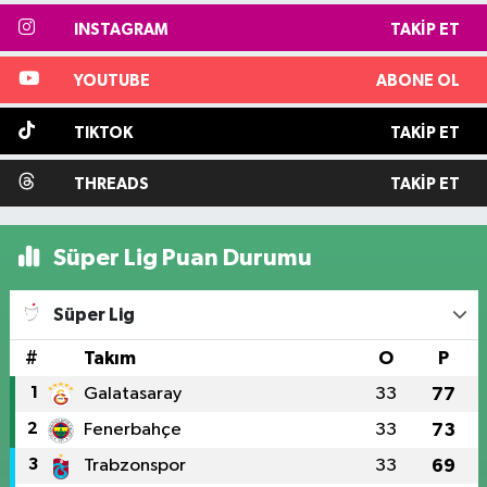
INSTAGRAM
TAKIP ET
YOUTUBE
ABONE OL
TIKTOK
TAKIP ET
THREADS
TAKIP ET
Süper Lig Puan Durumu
Süper Lig
#
Takım
O
P
1
Galatasaray
33
77
2
Fenerbahçe
33
73
3
Trabzonspor
33
69