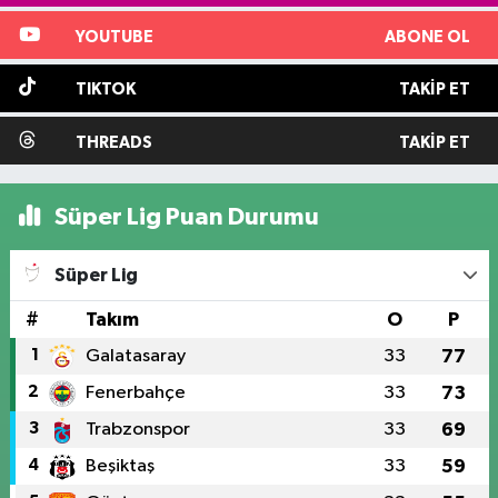
YOUTUBE
ABONE OL
TIKTOK
TAKIP ET
THREADS
TAKIP ET
Süper Lig Puan Durumu
Süper Lig
#
Takım
O
P
1
Galatasaray
33
77
2
Fenerbahçe
33
73
3
Trabzonspor
33
69
4
Beşiktaş
33
59