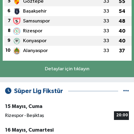
5
Göztepe
33
55
6
Başakşehir
33
54
7
Samsunspor
33
48
8
Rizespor
33
40
9
Konyaspor
33
40
10
Alanyaspor
33
37
Detaylar için tıklayın
Süper Lig Fikstür
15 Mayıs, Cuma
Rizespor - Beşiktaş
20:00
16 Mayıs, Cumartesi