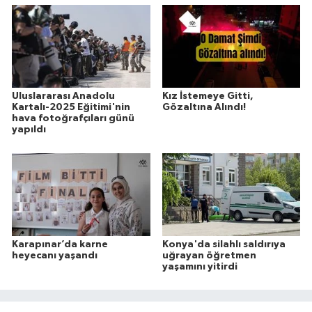
Uluslararası Anadolu
Kız İstemeye Gitti,
Kartalı-2025 Eğitimi'nin
Gözaltına Alındı!
hava fotoğrafçıları günü
yapıldı
Karapınar’da karne
Konya'da silahlı saldırıya
heyecanı yaşandı
uğrayan öğretmen
yaşamını yitirdi