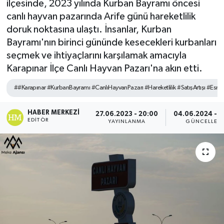
ilçesinde, 2023 yılında Kurban Bayramı öncesi
canlı hayvan pazarında Arife günü hareketlilik
doruk noktasına ulaştı. İnsanlar, Kurban
Bayramı'nın birinci gününde kesecekleri kurbanları
seçmek ve ihtiyaçlarını karşılamak amacıyla
Karapınar İlçe Canlı Hayvan Pazarı'na akın etti.
##Karapınar #KurbanBayramı #CanlıHayvanPazarı #Hareketlilik #SatışArtışı #Esna
HABER MERKEZI
27.06.2023 - 20:00
04.06.2024 - 0
EDITÖR
YAYINLANMA
GÜNCELLEM