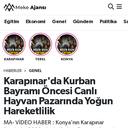
Eğitim
Ekonomi
Genel
Gündem
Politika
S
Eğitim
Nöbetçi Eczaneler
Ekonomi
Hava Durumu
Genel
Namaz Vakitleri
KARAPINAR
YEREL
KONYA
Gündem
Trafik Durumu
HABERLER
GENEL
Karapınar'da Kurban
Politika
Süper Lig Puan Durumu ve Fikstür
Bayramı Öncesi Canlı
Sağlık
Tüm Manşetler
Hayvan Pazarında Yoğun
Hareketlilik
Siyaset
Son Dakika Haberleri
MA- VİDEO HABER : Konya'nın Karapınar
Spor
Haber Arşivi