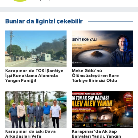
Bunlar da ilginizi çekebilir
Karapınar'da TOKİ Şantiye
Meke Gölü'nü
İşçi Konaklama Alanında
Ölümsüzleştiren Kare
Yangın Paniği!
Türkiye Birincisi Oldu
Karapınar'da Eski Dava
Karapınar'da Ak Sap
Arkadaşları Vefa
Balyaları Yandı, Yangın