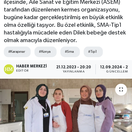
ilçesinde, Aile Sanat ve Eğitim Merkezi (ASEM)
tarafından düzenlenen kermes organizasyonu,
bugüne kadar gerçekleştirilmiş en büyük etkinlik
olma özelliği taşıyor. Bu özel etkinlik, SMA-Tip1
hastalığıyla mücadele eden Dilek bebeğe destek
olmak amacıyla düzenleniyor.
#Karapınar
#Konya
#Sma
#Tip1
HABER MERKEZI
21.12.2023 - 20:20
12.09.2024 - 21:
EDITÖR
YAYINLANMA
GÜNCELLEME