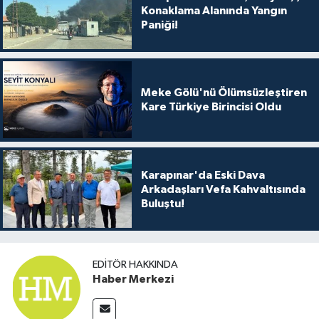
Konaklama Alanında Yangın
Paniği!
Meke Gölü'nü Ölümsüzleştiren
Kare Türkiye Birincisi Oldu
Karapınar'da Eski Dava
Arkadaşları Vefa Kahvaltısında
Buluştu!
EDITÖR HAKKINDA
Haber Merkezi