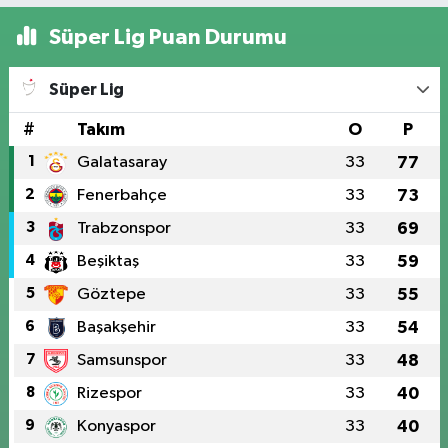
Süper Lig Puan Durumu
Süper Lig
#
Takım
O
P
1
Galatasaray
33
77
2
Fenerbahçe
33
73
3
Trabzonspor
33
69
4
Beşiktaş
33
59
5
Göztepe
33
55
6
Başakşehir
33
54
7
Samsunspor
33
48
8
Rizespor
33
40
9
Konyaspor
33
40