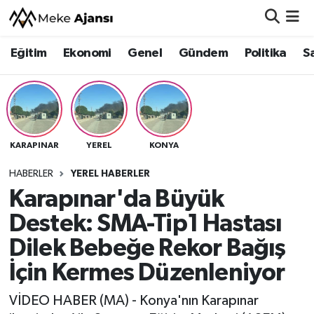
Eğitim
Ekonomi
Genel
Gündem
Politika
S
Eğitim
Nöbetçi Eczaneler
Ekonomi
Hava Durumu
Genel
Namaz Vakitleri
KARAPINAR
YEREL
KONYA
Gündem
Trafik Durumu
HABERLER
YEREL HABERLER
Karapınar'da Büyük
Politika
Süper Lig Puan Durumu ve Fikstür
Destek: SMA-Tip1 Hastası
Sağlık
Tüm Manşetler
Dilek Bebeğe Rekor Bağış
İçin Kermes Düzenleniyor
Siyaset
Son Dakika Haberleri
VİDEO HABER (MA) - Konya'nın Karapınar
Spor
Haber Arşivi