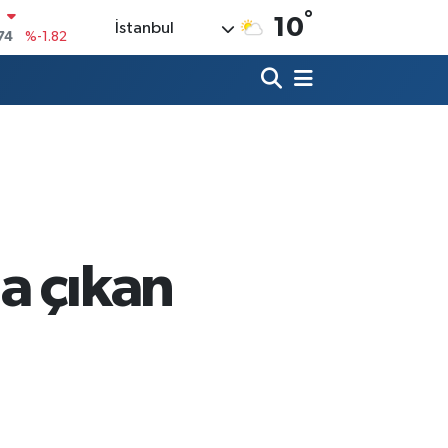
°
10
İstanbul
20
%0.02
90
%0.19
80
%0.18
9000
%0.19
0
,00
%0
N
74
%-1.82
a çıkan