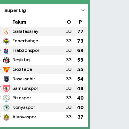
Süper Lig
#
Takım
O
P
1
Galatasaray
33
77
2
Fenerbahçe
33
73
3
Trabzonspor
33
69
4
Beşiktaş
33
59
5
Göztepe
33
55
6
Başakşehir
33
54
7
Samsunspor
33
48
8
Rizespor
33
40
9
Konyaspor
33
40
0
Alanyaspor
33
37