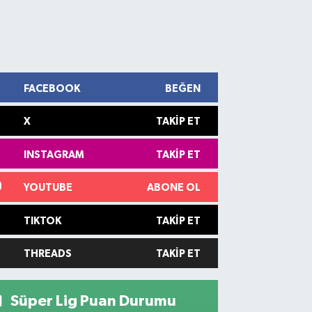
FACEBOOK
BEĞEN
X
TAKIP ET
INSTAGRAM
TAKIP ET
YOUTUBE
ABONE OL
TIKTOK
TAKIP ET
THREADS
TAKIP ET
Süper Lig Puan Durumu