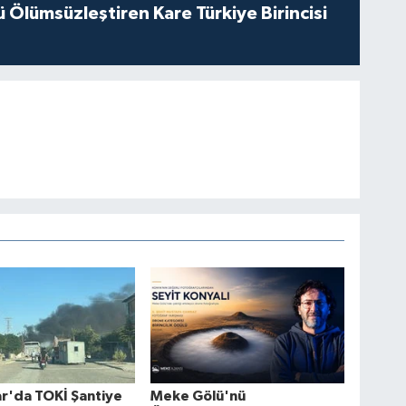
Ölümsüzleştiren Kare Türkiye Birincisi
r'da TOKİ Şantiye
Meke Gölü'nü