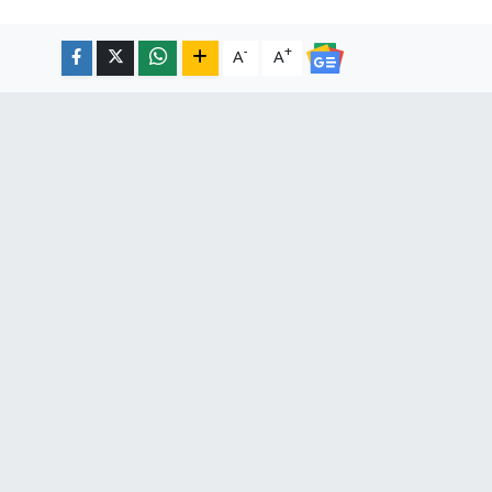
-
+
A
A