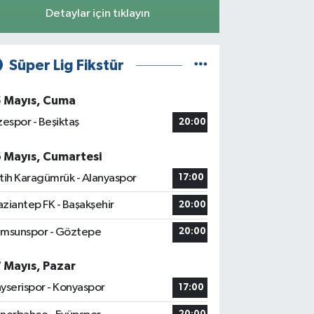
Detaylar için tıklayın
Süper Lig Fikstür
5 Mayıs, Cuma
zespor - Beşiktaş
20:00
6 Mayıs, Cumartesi
tih Karagümrük - Alanyaspor
17:00
ziantep FK - Başakşehir
20:00
msunspor - Göztepe
20:00
7 Mayıs, Pazar
yserispor - Konyaspor
17:00