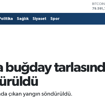
DOLAR
45,436
EURO
53,386
Politika
Sağlık
Siyaset
Spor
STERLİN
61,603
G.ALTIN
6862,0
BİST10
14.598
BITCOI
79.591,
 buğday tarlasınd
ürüldü
nda çıkan yangın söndürüldü.