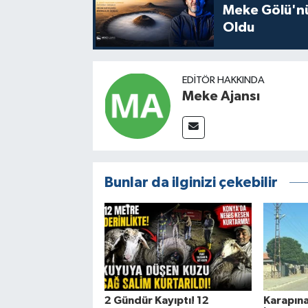
Meke Gölü'nü 
Oldu
EDITÖR HAKKINDA
Meke Ajansı
Bunlar da ilginizi çekebilir
2 Gündür Kayıptı! 12
Karapına