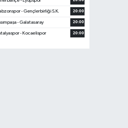
nerbahçe - Eyüpspor
20:00
abzonspor - Gençlerbirliği S.K.
20:00
sımpaşa - Galatasaray
20:00
talyaspor - Kocaelispor
20:00