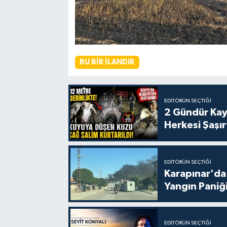
BU BIR İLANDIR
EDITÖRÜN SEÇTIĞI
2 Gündür Kay
Herkesi Şaşır
EDITÖRÜN SEÇTIĞI
Karapınar'da
Yangın Paniği
EDITÖRÜN SEÇTIĞI