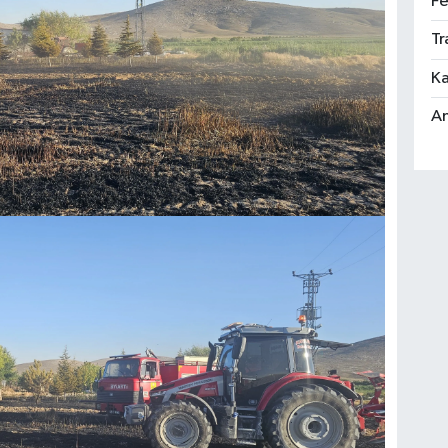
Fe
Tr
Ka
An