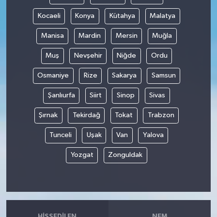
Kocaeli
Konya
Kütahya
Malatya
Manisa
Mardin
Mersin
Muğla
Muş
Nevşehir
Niğde
Ordu
Osmaniye
Rize
Sakarya
Samsun
Şanlıurfa
Siirt
Sinop
Sivas
Şırnak
Tekirdağ
Tokat
Trabzon
Tunceli
Uşak
Van
Yalova
Yozgat
Zonguldak
HISSEDILEN
NEM