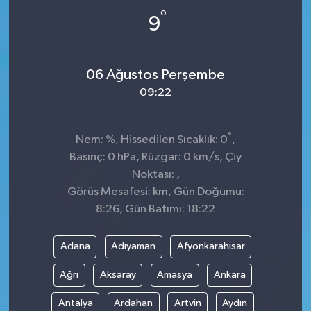
°
9
06 Ağustos Perşembe
09:22
°
Nem: %, Hissedilen Sıcaklık: 0
,
Basınç: 0 hPa, Rüzgar: 0 km/s, Çiy
Noktası: ,
Görüş Mesafesi: km, Gün Doğumu:
8:26, Gün Batımı: 18:22
Adana
Adıyaman
Afyonkarahisar
Ağrı
Aksaray
Amasya
Ankara
Antalya
Ardahan
Artvin
Aydın