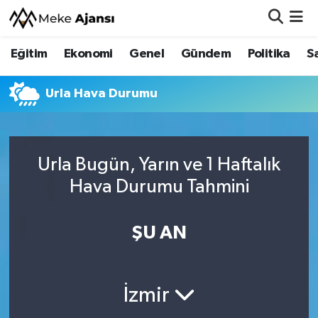
Eğitim
Ekonomi
Genel
Gündem
Politika
S
Eğitim
Nöbetçi Eczaneler
Ekonomi
Hava Durumu
Urla Hava Durumu
Genel
Namaz Vakitleri
Urla Bugün, Yarın ve 1 Haftalık
Gündem
Trafik Durumu
Hava Durumu Tahmini
Politika
Süper Lig Puan Durumu ve Fikstür
ŞU AN
Sağlık
Tüm Manşetler
Siyaset
Son Dakika Haberleri
İzmir
Spor
Haber Arşivi