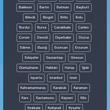
Balıkesir
Bartın
Batman
Bayburt
Bilecik
Bingöl
Bitlis
Bolu
Burdur
Bursa
Çanakkale
Çankırı
Çorum
Denizli
Diyarbakır
Düzce
Edirne
Elazığ
Erzincan
Erzurum
Eskişehir
Gaziantep
Giresun
Gümüşhane
Hakkâri
Hatay
Iğdır
Isparta
İstanbul
İzmir
Kahramanmaraş
Karabük
Karaman
Kars
Kastamonu
Kayseri
Kilis
Kırıkkale
Kırklareli
Kırşehir