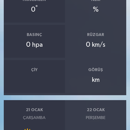
°
0
%
BASINÇ
RÜZGAR
0
0
hpa
km/s
ÇIY
GÖRÜŞ
km
21 OCAK
22 OCAK
ÇARŞAMBA
PERŞEMBE