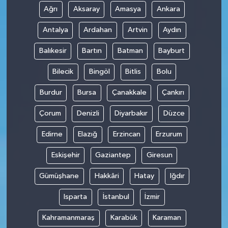
Ağrı
Aksaray
Amasya
Ankara
Antalya
Ardahan
Artvin
Aydın
Balıkesir
Bartın
Batman
Bayburt
Bilecik
Bingöl
Bitlis
Bolu
Burdur
Bursa
Çanakkale
Çankırı
Çorum
Denizli
Diyarbakır
Düzce
Edirne
Elazığ
Erzincan
Erzurum
Eskişehir
Gaziantep
Giresun
Gümüşhane
Hakkâri
Hatay
Iğdır
Isparta
İstanbul
İzmir
Kahramanmaraş
Karabük
Karaman