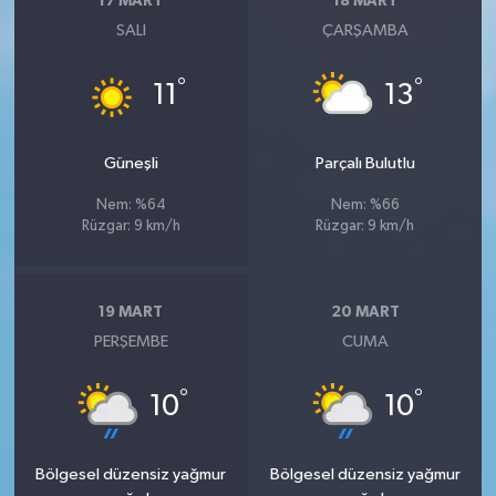
17 MART
18 MART
SALI
ÇARŞAMBA
°
°
11
13
Güneşli
Parçalı Bulutlu
Nem: %64
Nem: %66
Rüzgar: 9 km/h
Rüzgar: 9 km/h
19 MART
20 MART
PERŞEMBE
CUMA
°
°
10
10
Bölgesel düzensiz yağmur
Bölgesel düzensiz yağmur