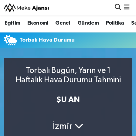
Eğitim
Ekonomi
Genel
Gündem
Politika
S
Eğitim
Nöbetçi Eczaneler
Ekonomi
Hava Durumu
Torbalı Hava Durumu
Genel
Namaz Vakitleri
Torbalı Bugün, Yarın ve 1
Gündem
Trafik Durumu
Haftalık Hava Durumu Tahmini
Politika
Süper Lig Puan Durumu ve Fikstür
ŞU AN
Sağlık
Tüm Manşetler
Siyaset
Son Dakika Haberleri
İzmir
Spor
Haber Arşivi