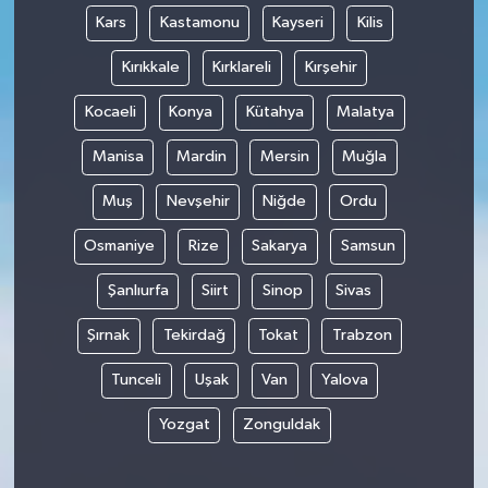
Kars
Kastamonu
Kayseri
Kilis
Kırıkkale
Kırklareli
Kırşehir
Kocaeli
Konya
Kütahya
Malatya
Manisa
Mardin
Mersin
Muğla
Muş
Nevşehir
Niğde
Ordu
Osmaniye
Rize
Sakarya
Samsun
Şanlıurfa
Siirt
Sinop
Sivas
Şırnak
Tekirdağ
Tokat
Trabzon
Tunceli
Uşak
Van
Yalova
Yozgat
Zonguldak