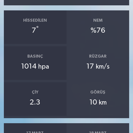
HISSEDILEN
NEM
°
7
%76
BASINÇ
RÜZGAR
1014
17
hpa
km/s
ÇIY
GÖRÜŞ
2.3
10
km