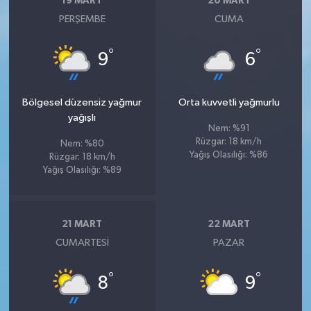
19 MART
20 MART
PERŞEMBE
CUMA
°
°
9
6
Bölgesel düzensiz yağmur
Orta kuvvetli yağmurlu
yağışlı
Nem: %91
Rüzgar: 18 km/h
Nem: %80
Yağış Olasılığı: %86
Rüzgar: 18 km/h
Yağış Olasılığı: %89
21 MART
22 MART
CUMARTESI
PAZAR
°
°
8
9