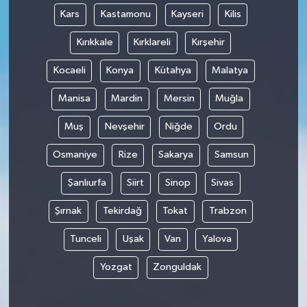
Kars
Kastamonu
Kayseri
Kilis
Kırıkkale
Kırklareli
Kırşehir
Kocaeli
Konya
Kütahya
Malatya
Manisa
Mardin
Mersin
Muğla
Muş
Nevşehir
Niğde
Ordu
Osmaniye
Rize
Sakarya
Samsun
Şanlıurfa
Siirt
Sinop
Sivas
Şırnak
Tekirdağ
Tokat
Trabzon
Tunceli
Uşak
Van
Yalova
Yozgat
Zonguldak