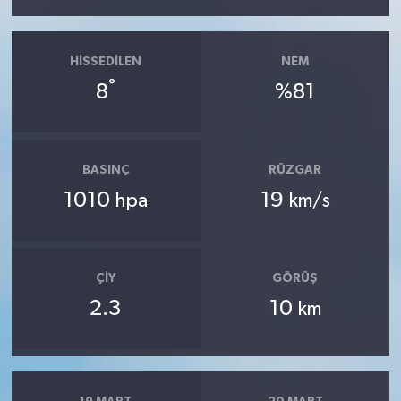
HISSEDILEN
NEM
°
8
%81
BASINÇ
RÜZGAR
1010
19
hpa
km/s
ÇIY
GÖRÜŞ
2.3
10
km