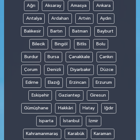
Ağrı
Aksaray
Amasya
Ankara
Antalya
Ardahan
Artvin
Aydın
Balıkesir
Bartın
Batman
Bayburt
Bilecik
Bingöl
Bitlis
Bolu
Burdur
Bursa
Çanakkale
Çankırı
Çorum
Denizli
Diyarbakır
Düzce
Edirne
Elazığ
Erzincan
Erzurum
Eskişehir
Gaziantep
Giresun
Gümüşhane
Hakkâri
Hatay
Iğdır
Isparta
İstanbul
İzmir
Kahramanmaraş
Karabük
Karaman