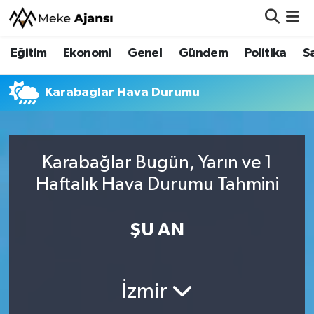
Eğitim
Ekonomi
Genel
Gündem
Politika
S
Eğitim
Nöbetçi Eczaneler
Ekonomi
Hava Durumu
Karabağlar Hava Durumu
Genel
Namaz Vakitleri
Karabağlar Bugün, Yarın ve 1
Gündem
Trafik Durumu
Haftalık Hava Durumu Tahmini
Politika
Süper Lig Puan Durumu ve Fikstür
ŞU AN
Sağlık
Tüm Manşetler
Siyaset
Son Dakika Haberleri
İzmir
Spor
Haber Arşivi