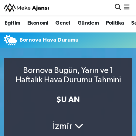
Eğitim
Ekonomi
Genel
Gündem
Politika
S
Eğitim
Nöbetçi Eczaneler
Ekonomi
Hava Durumu
Bornova Hava Durumu
Genel
Namaz Vakitleri
Bornova Bugün, Yarın ve 1
Gündem
Trafik Durumu
Haftalık Hava Durumu Tahmini
Politika
Süper Lig Puan Durumu ve Fikstür
ŞU AN
Sağlık
Tüm Manşetler
Siyaset
Son Dakika Haberleri
İzmir
Spor
Haber Arşivi