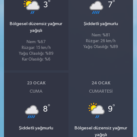
°
°
3
7
Bölgesel düzensiz yağmur
Şiddetli yağmurlu
yağışlı
Nem: %81
Rüzgar: 26 km/h
Nem: %67
Yağış Olasılığı: %89
Rüzgar: 15 km/h
Yağış Olasılığı: %89
Kar Olasılığı: %6
23 OCAK
24 OCAK
CUMA
CUMARTESI
°
°
8
9
Şiddetli yağmurlu
Bölgesel düzensiz yağmur
yağışlı