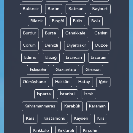
Balıkesir
Bartın
Batman
Bayburt
Bilecik
Bingöl
Bitlis
Bolu
Burdur
Bursa
Çanakkale
Çankırı
Çorum
Denizli
Diyarbakır
Düzce
Edirne
Elazığ
Erzincan
Erzurum
Eskişehir
Gaziantep
Giresun
Gümüşhane
Hakkâri
Hatay
Iğdır
Isparta
İstanbul
İzmir
Kahramanmaraş
Karabük
Karaman
Kars
Kastamonu
Kayseri
Kilis
Kırıkkale
Kırklareli
Kırşehir