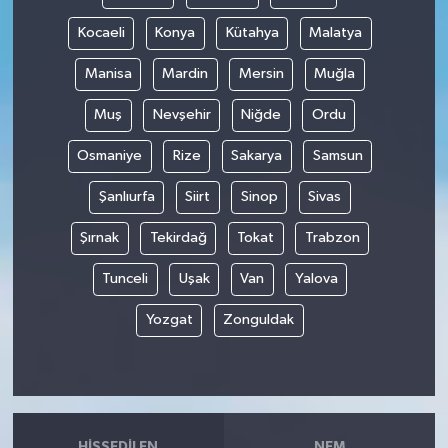
Kocaeli
Konya
Kütahya
Malatya
Manisa
Mardin
Mersin
Muğla
Muş
Nevşehir
Niğde
Ordu
Osmaniye
Rize
Sakarya
Samsun
Şanlıurfa
Siirt
Sinop
Sivas
Şırnak
Tekirdağ
Tokat
Trabzon
Tunceli
Uşak
Van
Yalova
Yozgat
Zonguldak
HISSEDILEN
NEM