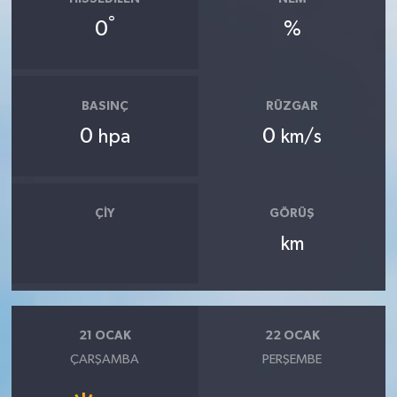
°
0
%
BASINÇ
RÜZGAR
0
0
hpa
km/s
ÇIY
GÖRÜŞ
km
21 OCAK
22 OCAK
ÇARŞAMBA
PERŞEMBE