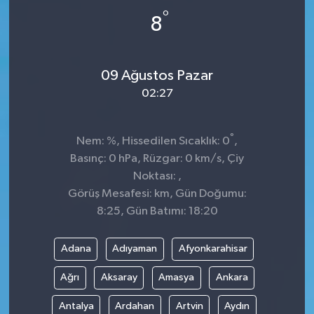
°
8
09 Ağustos Pazar
02:27
°
Nem: %, Hissedilen Sıcaklık: 0
,
Basınç: 0 hPa, Rüzgar: 0 km/s, Çiy
Noktası: ,
Görüş Mesafesi: km, Gün Doğumu:
8:25, Gün Batımı: 18:20
Adana
Adıyaman
Afyonkarahisar
Ağrı
Aksaray
Amasya
Ankara
Antalya
Ardahan
Artvin
Aydın