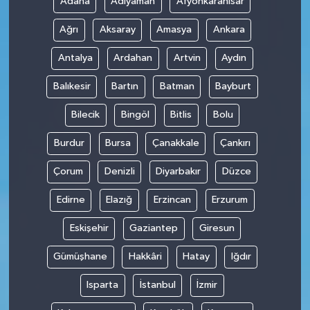
Adana
Adıyaman
Afyonkarahisar
Ağrı
Aksaray
Amasya
Ankara
Antalya
Ardahan
Artvin
Aydın
Balıkesir
Bartın
Batman
Bayburt
Bilecik
Bingöl
Bitlis
Bolu
Burdur
Bursa
Çanakkale
Çankırı
Çorum
Denizli
Diyarbakır
Düzce
Edirne
Elazığ
Erzincan
Erzurum
Eskişehir
Gaziantep
Giresun
Gümüşhane
Hakkâri
Hatay
Iğdır
Isparta
İstanbul
İzmir