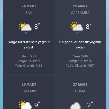
24 MART
25 MART
SALI
ÇARŞAMBA
°
°
8
8
Bölgesel düzensiz yağmur
Bölgesel düzensiz yağmur
yağışlı
yağışlı
Nem: %91
Nem: %89
Rüzgar: 20 km/h
Rüzgar: 21 km/h
Yağış Olasılığı: %89
Yağış Olasılığı: %87
26 MART
27 MART
PERŞEMBE
CUMA
°
°
9
12