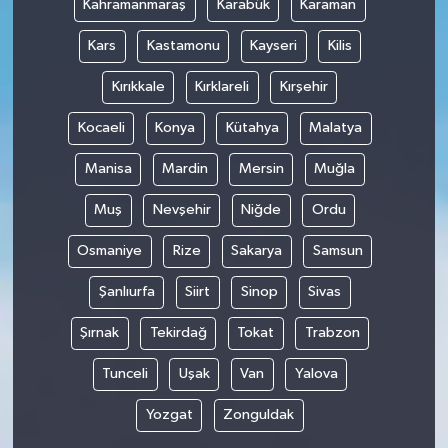
Kahramanmaraş
Karabük
Karaman
Kars
Kastamonu
Kayseri
Kilis
Kırıkkale
Kırklareli
Kırşehir
Kocaeli
Konya
Kütahya
Malatya
Manisa
Mardin
Mersin
Muğla
Muş
Nevşehir
Niğde
Ordu
Osmaniye
Rize
Sakarya
Samsun
Şanlıurfa
Siirt
Sinop
Sivas
Şırnak
Tekirdağ
Tokat
Trabzon
Tunceli
Uşak
Van
Yalova
Yozgat
Zonguldak