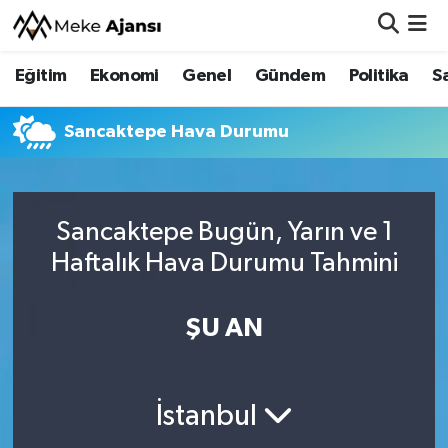
Eğitim
Ekonomi
Genel
Gündem
Politika
S
Eğitim
Nöbetçi Eczaneler
Ekonomi
Hava Durumu
Sancaktepe Hava Durumu
Genel
Namaz Vakitleri
Sancaktepe Bugün, Yarın ve 1
Gündem
Trafik Durumu
Haftalık Hava Durumu Tahmini
Politika
Süper Lig Puan Durumu ve Fikstür
ŞU AN
Sağlık
Tüm Manşetler
Siyaset
Son Dakika Haberleri
İstanbul
Spor
Haber Arşivi