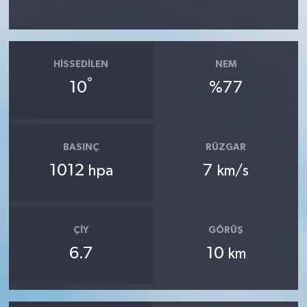
HISSEDILEN
NEM
°
10
%77
BASINÇ
RÜZGAR
1012
7
hpa
km/s
ÇIY
GÖRÜŞ
6.7
10
km