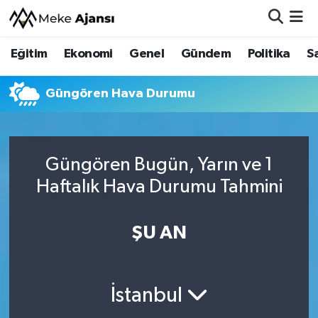
Eğitim
Ekonomi
Genel
Gündem
Politika
S
Eğitim
Nöbetçi Eczaneler
Ekonomi
Hava Durumu
Güngören Hava Durumu
Genel
Namaz Vakitleri
Güngören Bugün, Yarın ve 1
Gündem
Trafik Durumu
Haftalık Hava Durumu Tahmini
Politika
Süper Lig Puan Durumu ve Fikstür
ŞU AN
Sağlık
Tüm Manşetler
Siyaset
Son Dakika Haberleri
İstanbul
Spor
Haber Arşivi