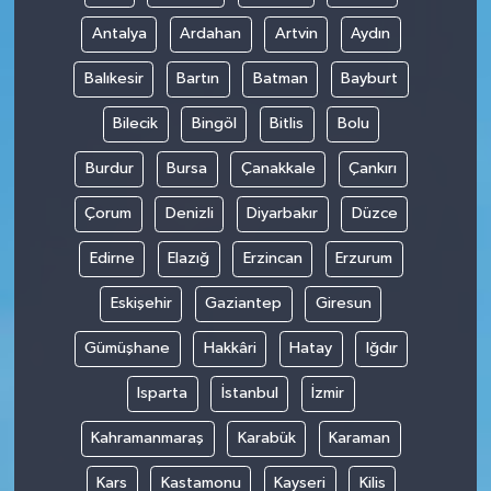
Antalya
Ardahan
Artvin
Aydın
Balıkesir
Bartın
Batman
Bayburt
Bilecik
Bingöl
Bitlis
Bolu
Burdur
Bursa
Çanakkale
Çankırı
Çorum
Denizli
Diyarbakır
Düzce
Edirne
Elazığ
Erzincan
Erzurum
Eskişehir
Gaziantep
Giresun
Gümüşhane
Hakkâri
Hatay
Iğdır
Isparta
İstanbul
İzmir
Kahramanmaraş
Karabük
Karaman
Kars
Kastamonu
Kayseri
Kilis