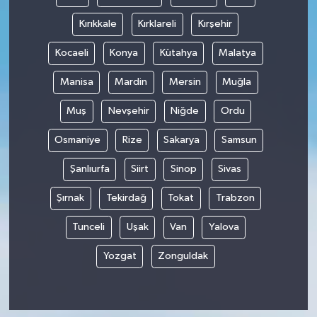
Kırıkkale
Kırklareli
Kırşehir
Kocaeli
Konya
Kütahya
Malatya
Manisa
Mardin
Mersin
Muğla
Muş
Nevşehir
Niğde
Ordu
Osmaniye
Rize
Sakarya
Samsun
Şanlıurfa
Siirt
Sinop
Sivas
Şırnak
Tekirdağ
Tokat
Trabzon
Tunceli
Uşak
Van
Yalova
Yozgat
Zonguldak