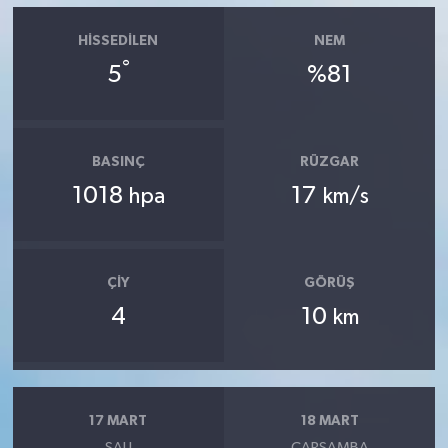
HISSEDILEN
NEM
°
5
%81
BASINÇ
RÜZGAR
1018
17
hpa
km/s
ÇIY
GÖRÜŞ
4
10
km
17 MART
18 MART
SALI
ÇARŞAMBA