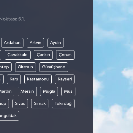
Noktası: 5.1,
Ardahan
Artvin
Aydın
Çanakkale
Çankırı
Çorum
ntep
Giresun
Gümüşhane
n
Kars
Kastamonu
Kayseri
Mardin
Mersin
Muğla
Muş
nop
Sivas
Şırnak
Tekirdağ
onguldak