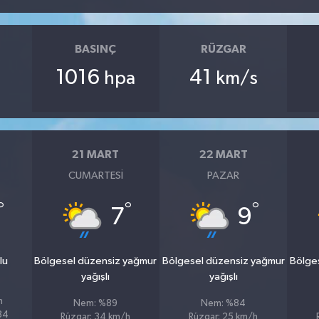
BASINÇ
RÜZGAR
1016
41
hpa
km/s
21 MART
22 MART
CUMARTESI
PAZAR
°
°
°
7
9
lu
Bölgesel düzensiz yağmur
Bölgesel düzensiz yağmur
Bölge
yağışlı
yağışlı
h
Nem: %89
Nem: %84
%84
Rüzgar: 34 km/h
Rüzgar: 25 km/h