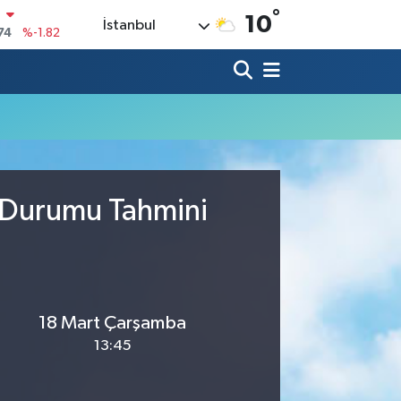
°
N
10
İstanbul
74
%-1.82
20
%0.02
90
%0.19
80
%0.18
9000
%0.19
0
 Durumu Tahmini
,00
%0
18 Mart Çarşamba
13:45