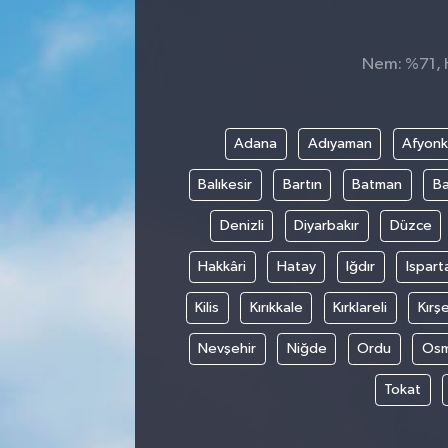
Nem: %71, H
Adana
Adıyaman
Afyonk
Balıkesir
Bartın
Batman
Ba
Denizli
Diyarbakır
Düzce
Hakkâri
Hatay
Iğdır
Ispart
Kilis
Kırıkkale
Kırklareli
Kırşe
Nevşehir
Niğde
Ordu
Osm
Tokat