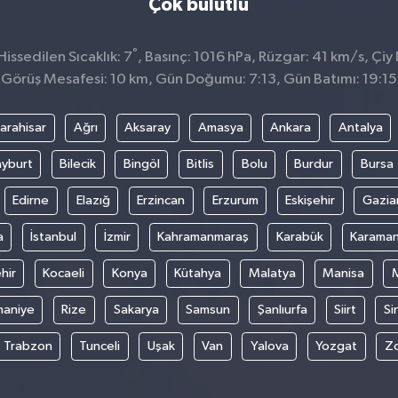
Çok bulutlu
°
issedilen Sıcaklık: 7
, Basınç: 1016 hPa, Rüzgar: 41 km/s, Çiy 
Görüş Mesafesi: 10 km, Gün Doğumu: 7:13, Gün Batımı: 19:15
arahisar
Ağrı
Aksaray
Amasya
Ankara
Antalya
yburt
Bilecik
Bingöl
Bitlis
Bolu
Burdur
Bursa
Edirne
Elazığ
Erzincan
Erzurum
Eskişehir
Gazia
a
İstanbul
İzmir
Kahramanmaraş
Karabük
Karama
hir
Kocaeli
Konya
Kütahya
Malatya
Manisa
aniye
Rize
Sakarya
Samsun
Şanlıurfa
Siirt
Si
Trabzon
Tunceli
Uşak
Van
Yalova
Yozgat
Z