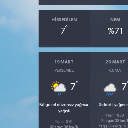
HISSEDILEN
NEM
°
7
%71
19 MART
20 MART
PERŞEMBE
CUMA
°
7
7
Bölgesel düzensiz yağmur
Şiddetli yağmur
yağışlı
Nem: %89
Rüzgar: 38 km/
Nem: %81
Yağış Olasılığı: 
Rüzgar: 38 km/h