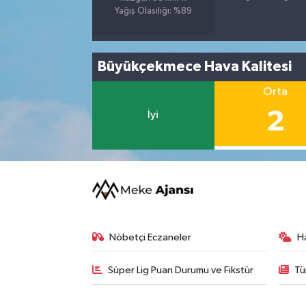
Yağış Olasılığı: %89
Büyükçekmece Hava Kalitesi
Orta
2
İyi
Nöbetçi Eczaneler
H
Süper Lig Puan Durumu ve Fikstür
Tü