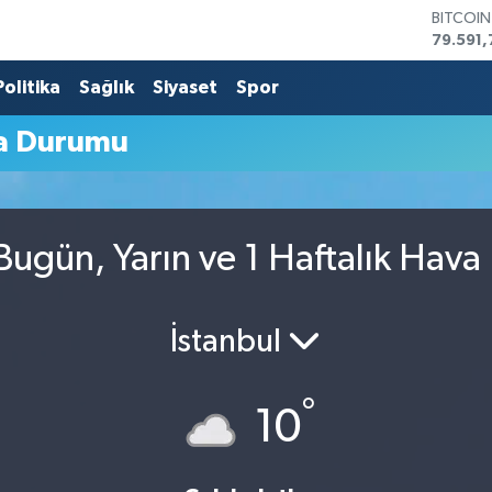
BITCOI
79.591,
DOLAR
45,436
Politika
Sağlık
Siyaset
Spor
EURO
53,386
a Durumu
STERLİN
61,603
G.ALTIN
6862,0
BİST10
ugün, Yarın ve 1 Haftalık Hava
14.598
İstanbul
°
10