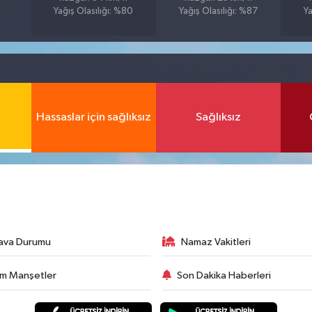
Yağış Olasılığı: %80
Yağış Olasılığı: %87
Ya
Hassaslar için sağlıksız
Sağlıksız
ava Durumu
Namaz Vakitleri
m Manşetler
Son Dakika Haberleri