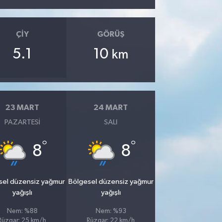
ÇIY
GÖRÜŞ
5.1
10
km
23 MART
24 MART
PAZARTESI
SALI
°
°
8
8
sel düzensiz yağmur
Bölgesel düzensiz yağmur
yağışlı
yağışlı
Nem: %88
Nem: %93
Rüzgar: 25 km/h
Rüzgar: 22 km/h