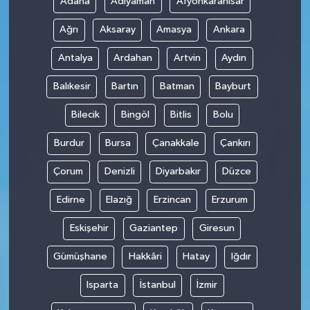
Adana
Adıyaman
Afyonkarahisar
Ağrı
Aksaray
Amasya
Ankara
Antalya
Ardahan
Artvin
Aydın
Balıkesir
Bartın
Batman
Bayburt
Bilecik
Bingöl
Bitlis
Bolu
Burdur
Bursa
Çanakkale
Çankırı
Çorum
Denizli
Diyarbakır
Düzce
Edirne
Elazığ
Erzincan
Erzurum
Eskişehir
Gaziantep
Giresun
Gümüşhane
Hakkâri
Hatay
Iğdır
Isparta
İstanbul
İzmir