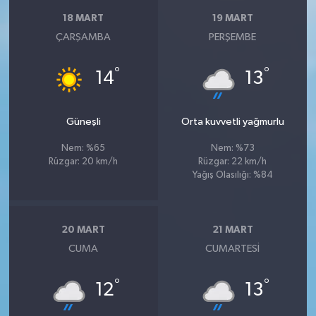
18 MART
19 MART
ÇARŞAMBA
PERŞEMBE
°
°
14
13
Güneşli
Orta kuvvetli yağmurlu
Nem: %65
Nem: %73
Rüzgar: 20 km/h
Rüzgar: 22 km/h
Yağış Olasılığı: %84
20 MART
21 MART
CUMA
CUMARTESI
°
°
12
13