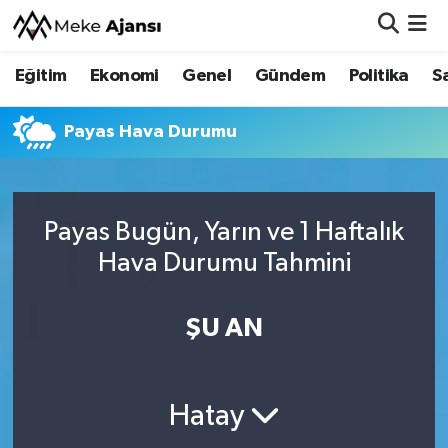
Eğitim
Ekonomi
Genel
Gündem
Politika
S
Eğitim
Nöbetçi Eczaneler
Ekonomi
Hava Durumu
Payas Hava Durumu
Genel
Namaz Vakitleri
Payas Bugün, Yarın ve 1 Haftalık
Gündem
Trafik Durumu
Hava Durumu Tahmini
Politika
Süper Lig Puan Durumu ve Fikstür
ŞU AN
Sağlık
Tüm Manşetler
Siyaset
Son Dakika Haberleri
Hatay
Spor
Haber Arşivi