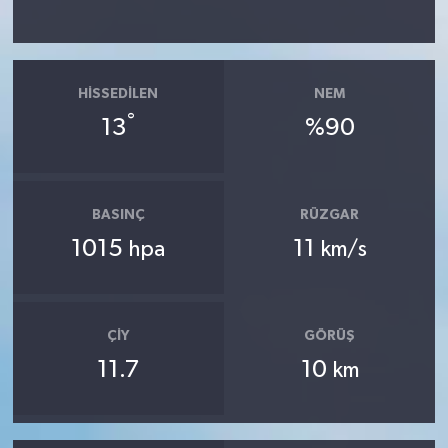
HISSEDILEN
NEM
°
13
%90
BASINÇ
RÜZGAR
1015
11
hpa
km/s
ÇIY
GÖRÜŞ
11.7
10
km