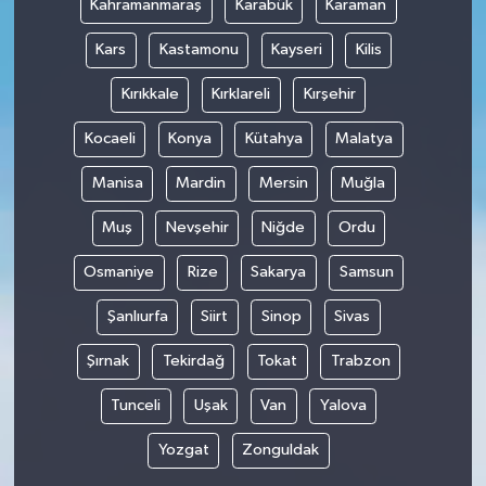
Kahramanmaraş
Karabük
Karaman
Kars
Kastamonu
Kayseri
Kilis
Kırıkkale
Kırklareli
Kırşehir
Kocaeli
Konya
Kütahya
Malatya
Manisa
Mardin
Mersin
Muğla
Muş
Nevşehir
Niğde
Ordu
Osmaniye
Rize
Sakarya
Samsun
Şanlıurfa
Siirt
Sinop
Sivas
Şırnak
Tekirdağ
Tokat
Trabzon
Tunceli
Uşak
Van
Yalova
Yozgat
Zonguldak