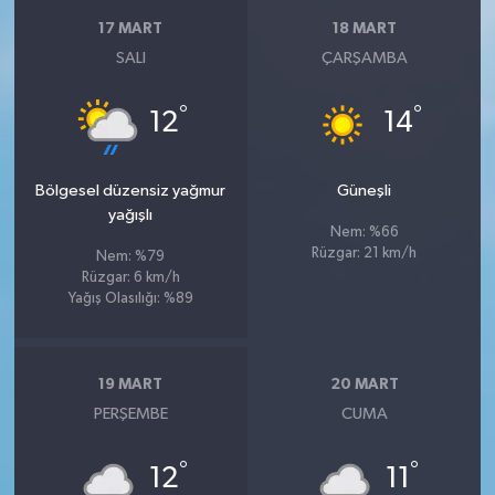
17 MART
18 MART
SALI
ÇARŞAMBA
°
°
12
14
Bölgesel düzensiz yağmur
Güneşli
yağışlı
Nem: %66
Rüzgar: 21 km/h
Nem: %79
Rüzgar: 6 km/h
Yağış Olasılığı: %89
19 MART
20 MART
PERŞEMBE
CUMA
°
°
12
11