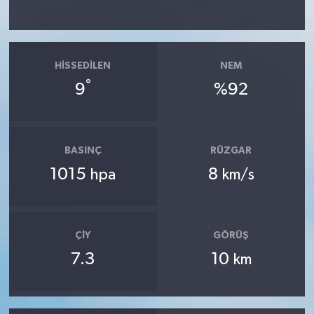
HISSEDILEN
NEM
°
9
%92
BASINÇ
RÜZGAR
1015
8
hpa
km/s
ÇIY
GÖRÜŞ
7.3
10
km