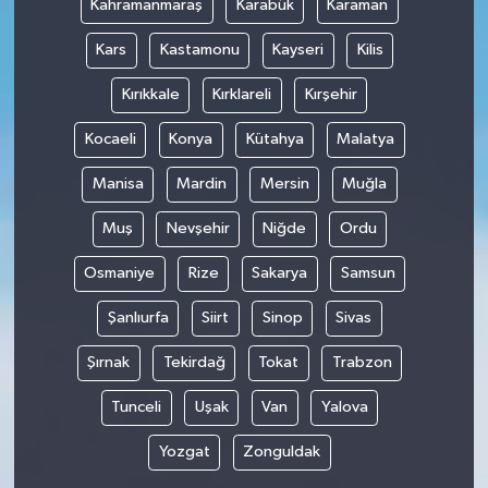
Kahramanmaraş
Karabük
Karaman
Kars
Kastamonu
Kayseri
Kilis
Kırıkkale
Kırklareli
Kırşehir
Kocaeli
Konya
Kütahya
Malatya
Manisa
Mardin
Mersin
Muğla
Muş
Nevşehir
Niğde
Ordu
Osmaniye
Rize
Sakarya
Samsun
Şanlıurfa
Siirt
Sinop
Sivas
Şırnak
Tekirdağ
Tokat
Trabzon
Tunceli
Uşak
Van
Yalova
Yozgat
Zonguldak