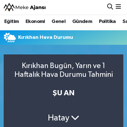
Eğitim
Ekonomi
Genel
Gündem
Politika
S
Eğitim
Nöbetçi Eczaneler
Ekonomi
Hava Durumu
Kırıkhan Hava Durumu
Genel
Namaz Vakitleri
Kırıkhan Bugün, Yarın ve 1
Gündem
Trafik Durumu
Haftalık Hava Durumu Tahmini
Politika
Süper Lig Puan Durumu ve Fikstür
ŞU AN
Sağlık
Tüm Manşetler
Siyaset
Son Dakika Haberleri
Hatay
Spor
Haber Arşivi