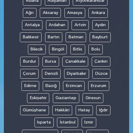
Adana
Adıyaman
Afyonkarahisar
Ağrı
Aksaray
Amasya
Ankara
Antalya
Ardahan
Artvin
Aydın
Balıkesir
Bartın
Batman
Bayburt
Bilecik
Bingöl
Bitlis
Bolu
Burdur
Bursa
Çanakkale
Çankırı
Çorum
Denizli
Diyarbakır
Düzce
Edirne
Elazığ
Erzincan
Erzurum
Eskişehir
Gaziantep
Giresun
Gümüşhane
Hakkâri
Hatay
Iğdır
Isparta
İstanbul
İzmir