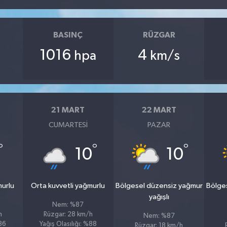
BASINÇ
RÜZGAR
1016
4
hpa
km/s
21 MART
22 MART
CUMARTESI
PAZAR
°
°
°
10
10
murlu
Orta kuvvetli yağmurlu
Bölgesel düzensiz yağmur
Bölge
yağışlı
Nem: %87
h
Rüzgar: 28 km/h
Nem: %87
%86
Yağış Olasılığı: %88
Rüzgar: 18 km/h