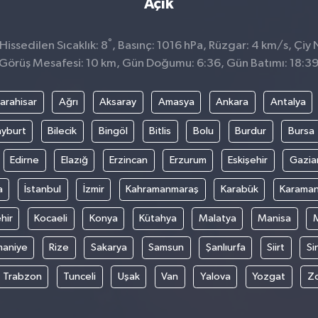
Açık
°
issedilen Sıcaklık: 8
, Basınç: 1016 hPa, Rüzgar: 4 km/s, Çiy N
Görüş Mesafesi: 10 km, Gün Doğumu: 6:36, Gün Batımı: 18:3
arahisar
Ağrı
Aksaray
Amasya
Ankara
Antalya
yburt
Bilecik
Bingöl
Bitlis
Bolu
Burdur
Bursa
Edirne
Elazığ
Erzincan
Erzurum
Eskişehir
Gazia
a
İstanbul
İzmir
Kahramanmaraş
Karabük
Karama
hir
Kocaeli
Konya
Kütahya
Malatya
Manisa
aniye
Rize
Sakarya
Samsun
Şanlıurfa
Siirt
Si
Trabzon
Tunceli
Uşak
Van
Yalova
Yozgat
Z