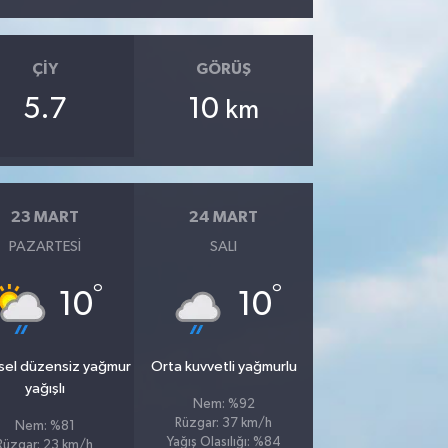
ÇIY
GÖRÜŞ
5.7
10
km
23 MART
24 MART
PAZARTESI
SALI
°
°
10
10
sel düzensiz yağmur
Orta kuvvetli yağmurlu
yağışlı
Nem: %92
Rüzgar: 37 km/h
Nem: %81
Yağış Olasılığı: %84
Rüzgar: 23 km/h