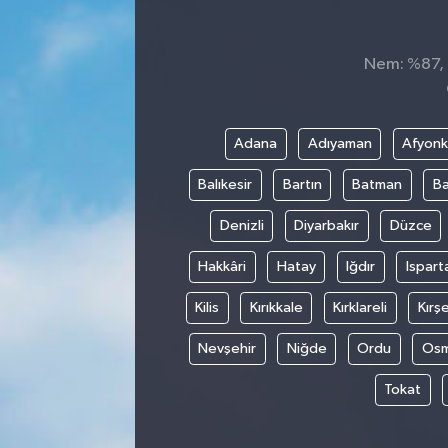
Nem: %87, H
Adana
Adıyaman
Afyonk
Balıkesir
Bartın
Batman
Ba
Denizli
Diyarbakır
Düzce
Hakkâri
Hatay
Iğdır
Ispart
Kilis
Kırıkkale
Kırklareli
Kırşe
Nevşehir
Niğde
Ordu
Osm
Tokat