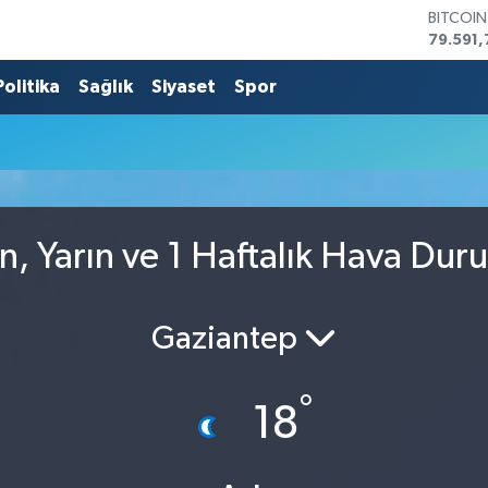
BITCOI
79.591,
DOLAR
45,436
Politika
Sağlık
Siyaset
Spor
EURO
53,386
STERLİN
61,603
G.ALTIN
6862,0
BİST10
n, Yarın ve 1 Haftalık Hava Dur
14.598
Gaziantep
°
18