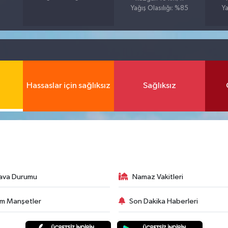
Yağış Olasılığı: %85
Ya
Hassaslar için sağlıksız
Sağlıksız
ava Durumu
Namaz Vakitleri
m Manşetler
Son Dakika Haberleri