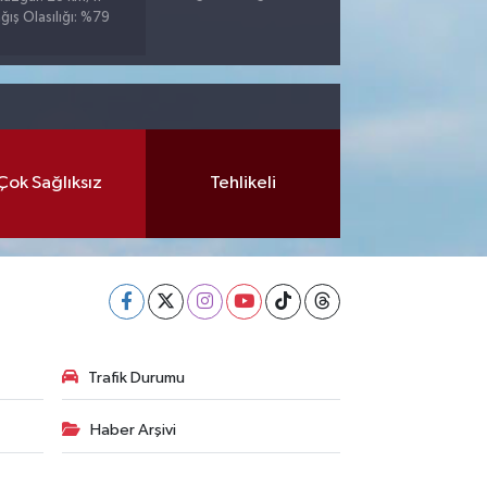
ğış Olasılığı: %79
Çok Sağlıksız
Tehlikeli
Trafik Durumu
Haber Arşivi