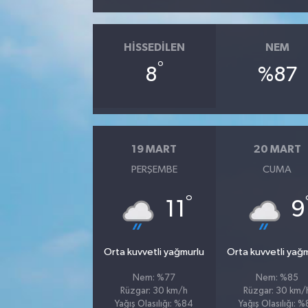
HISSEDILEN
NEM
°
8
%87
19 MART
20 MART
PERŞEMBE
CUMA
°
11
9
Orta kuvvetli yağmurlu
Orta kuvvetli yağ
Nem: %77
Nem: %85
Rüzgar: 30 km/h
Rüzgar: 30 km/
Yağış Olasılığı: %84
Yağış Olasılığı: 