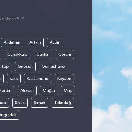
oktası: 5.7,
9
Ardahan
Artvin
Aydın
Çanakkale
Çankırı
Çorum
ntep
Giresun
Gümüşhane
n
Kars
Kastamonu
Kayseri
Mardin
Mersin
Muğla
Muş
nop
Sivas
Şırnak
Tekirdağ
onguldak