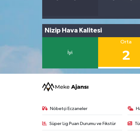
Nizip Hava Kalitesi
Orta
2
İyi
Nöbetçi Eczaneler
H
Süper Lig Puan Durumu ve Fikstür
Tü