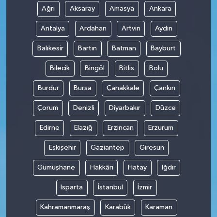
Ağrı
Aksaray
Amasya
Ankara
Antalya
Ardahan
Artvin
Aydın
Balıkesir
Bartın
Batman
Bayburt
Bilecik
Bingöl
Bitlis
Bolu
Burdur
Bursa
Çanakkale
Çankırı
Çorum
Denizli
Diyarbakır
Düzce
Edirne
Elazığ
Erzincan
Erzurum
Eskişehir
Gaziantep
Giresun
Gümüşhane
Hakkâri
Hatay
Iğdır
Isparta
İstanbul
İzmir
Kahramanmaraş
Karabük
Karaman