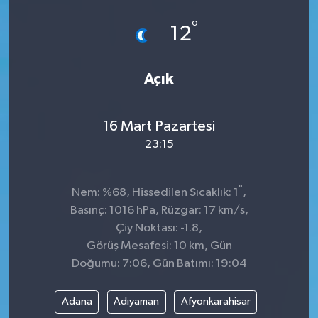
°
12
Açık
16 Mart Pazartesi
23:15
°
Nem: %68, Hissedilen Sıcaklık: 1
,
Basınç: 1016 hPa, Rüzgar: 17 km/s,
Çiy Noktası: -1.8,
Görüş Mesafesi: 10 km, Gün
Doğumu: 7:06, Gün Batımı: 19:04
Adana
Adıyaman
Afyonkarahisar