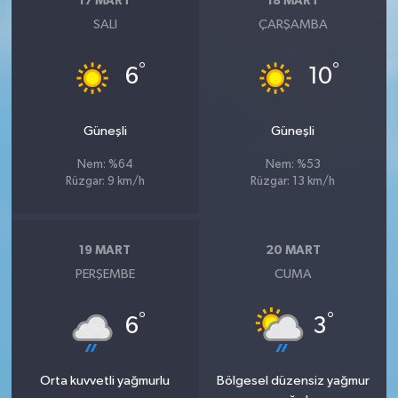
17 MART
18 MART
SALI
ÇARŞAMBA
°
°
6
10
Güneşli
Güneşli
Nem: %64
Nem: %53
Rüzgar: 9 km/h
Rüzgar: 13 km/h
19 MART
20 MART
PERŞEMBE
CUMA
°
°
6
3
Orta kuvvetli yağmurlu
Bölgesel düzensiz yağmur