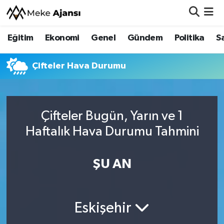
Eğitim
Ekonomi
Genel
Gündem
Politika
S
Eğitim
Nöbetçi Eczaneler
Ekonomi
Hava Durumu
Çifteler Hava Durumu
Genel
Namaz Vakitleri
Çifteler Bugün, Yarın ve 1
Gündem
Trafik Durumu
Haftalık Hava Durumu Tahmini
Politika
Süper Lig Puan Durumu ve Fikstür
ŞU AN
Sağlık
Tüm Manşetler
Siyaset
Son Dakika Haberleri
Eskişehir
Spor
Haber Arşivi