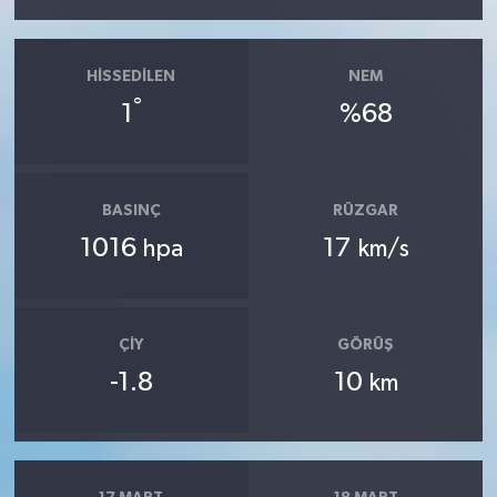
HISSEDILEN
NEM
°
1
%68
BASINÇ
RÜZGAR
1016
17
hpa
km/s
ÇIY
GÖRÜŞ
-1.8
10
km