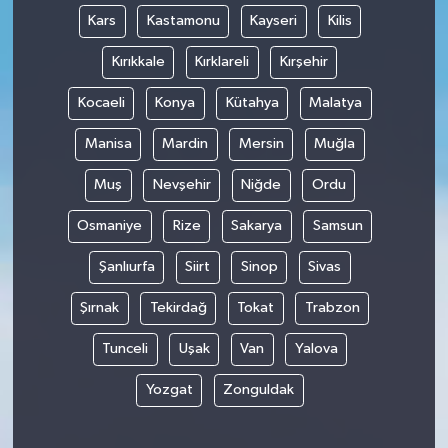
Kars
Kastamonu
Kayseri
Kilis
Kırıkkale
Kırklareli
Kırşehir
Kocaeli
Konya
Kütahya
Malatya
Manisa
Mardin
Mersin
Muğla
Muş
Nevşehir
Niğde
Ordu
Osmaniye
Rize
Sakarya
Samsun
Şanlıurfa
Siirt
Sinop
Sivas
Şırnak
Tekirdağ
Tokat
Trabzon
Tunceli
Uşak
Van
Yalova
Yozgat
Zonguldak