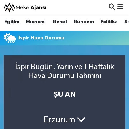
Eğitim
Ekonomi
Genel
Gündem
Politika
S
Eğitim
Nöbetçi Eczaneler
Ekonomi
Hava Durumu
İspir Hava Durumu
Genel
Namaz Vakitleri
İspir Bugün, Yarın ve 1 Haftalık
Gündem
Trafik Durumu
Hava Durumu Tahmini
Politika
Süper Lig Puan Durumu ve Fikstür
ŞU AN
Sağlık
Tüm Manşetler
Siyaset
Son Dakika Haberleri
Erzurum
Spor
Haber Arşivi