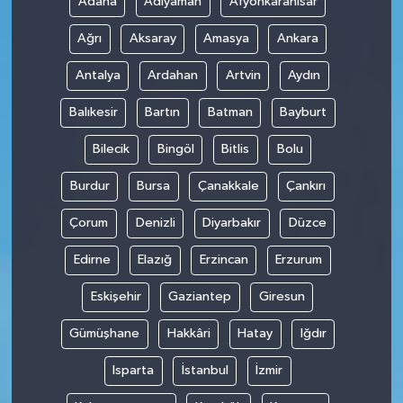
Adana
Adıyaman
Afyonkarahisar
Ağrı
Aksaray
Amasya
Ankara
Antalya
Ardahan
Artvin
Aydın
Balıkesir
Bartın
Batman
Bayburt
Bilecik
Bingöl
Bitlis
Bolu
Burdur
Bursa
Çanakkale
Çankırı
Çorum
Denizli
Diyarbakır
Düzce
Edirne
Elazığ
Erzincan
Erzurum
Eskişehir
Gaziantep
Giresun
Gümüşhane
Hakkâri
Hatay
Iğdır
Isparta
İstanbul
İzmir