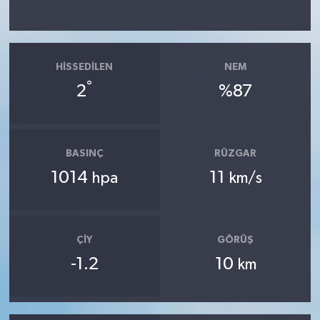
HISSEDILEN
NEM
°
2
%87
BASINÇ
RÜZGAR
1014
11
hpa
km/s
ÇIY
GÖRÜŞ
-1.2
10
km