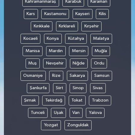
Kahramanmaraş
Karabük
Karaman
Kars
Kastamonu
Kayseri
Kilis
Kırıkkale
Kırklareli
Kırşehir
Kocaeli
Konya
Kütahya
Malatya
Manisa
Mardin
Mersin
Muğla
Muş
Nevşehir
Niğde
Ordu
Osmaniye
Rize
Sakarya
Samsun
Şanlıurfa
Siirt
Sinop
Sivas
Şırnak
Tekirdağ
Tokat
Trabzon
Tunceli
Uşak
Van
Yalova
Yozgat
Zonguldak