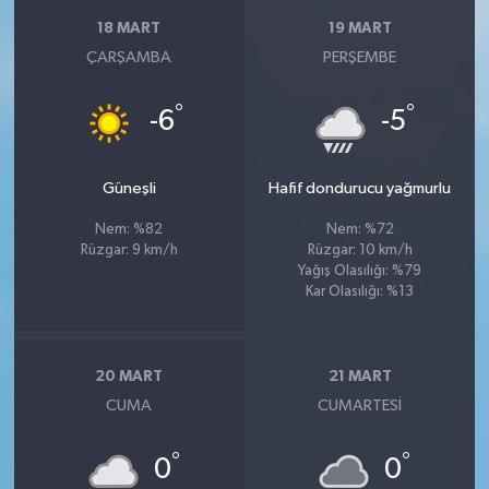
18 MART
19 MART
ÇARŞAMBA
PERŞEMBE
°
°
-6
-5
Güneşli
Hafif dondurucu yağmurlu
Nem: %82
Nem: %72
Rüzgar: 9 km/h
Rüzgar: 10 km/h
Yağış Olasılığı: %79
Kar Olasılığı: %13
20 MART
21 MART
CUMA
CUMARTESI
°
°
0
0