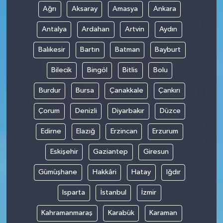
Ağrı
Aksaray
Amasya
Ankara
Antalya
Ardahan
Artvin
Aydın
Balıkesir
Bartın
Batman
Bayburt
Bilecik
Bingöl
Bitlis
Bolu
Burdur
Bursa
Çanakkale
Çankırı
Çorum
Denizli
Diyarbakır
Düzce
Edirne
Elazığ
Erzincan
Erzurum
Eskişehir
Gaziantep
Giresun
Gümüşhane
Hakkâri
Hatay
Iğdır
Isparta
İstanbul
İzmir
Kahramanmaraş
Karabük
Karaman