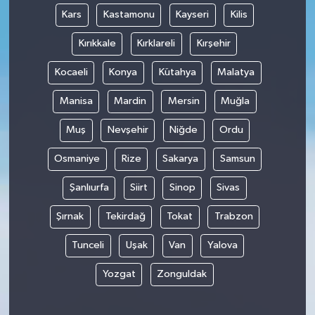
Kars
Kastamonu
Kayseri
Kilis
Kırıkkale
Kırklareli
Kırşehir
Kocaeli
Konya
Kütahya
Malatya
Manisa
Mardin
Mersin
Muğla
Muş
Nevşehir
Niğde
Ordu
Osmaniye
Rize
Sakarya
Samsun
Şanlıurfa
Siirt
Sinop
Sivas
Şırnak
Tekirdağ
Tokat
Trabzon
Tunceli
Uşak
Van
Yalova
Yozgat
Zonguldak