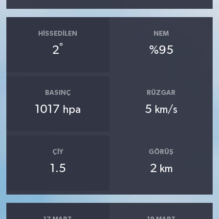
HISSEDILEN
NEM
°
2
%95
BASINÇ
RÜZGAR
1017
5
hpa
km/s
ÇIY
GÖRÜŞ
1.5
2
km