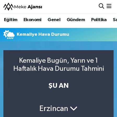
Eğitim
Ekonomi
Genel
Gündem
Politika
S
Eğitim
Nöbetçi Eczaneler
Ekonomi
Hava Durumu
Kemaliye Hava Durumu
Genel
Namaz Vakitleri
Kemaliye Bugün, Yarın ve 1
Gündem
Trafik Durumu
Haftalık Hava Durumu Tahmini
Politika
Süper Lig Puan Durumu ve Fikstür
ŞU AN
Sağlık
Tüm Manşetler
Siyaset
Son Dakika Haberleri
Erzincan
Spor
Haber Arşivi