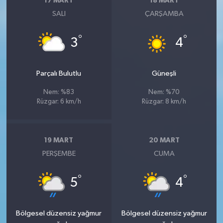
17 MART
18 MART
SALI
ÇARŞAMBA
°
°
3
4
Parçalı Bulutlu
Güneşli
Nem: %83
Nem: %70
Rüzgar: 6 km/h
Rüzgar: 8 km/h
19 MART
20 MART
PERŞEMBE
CUMA
°
°
5
4
Bölgesel düzensiz yağmur
Bölgesel düzensiz yağmur