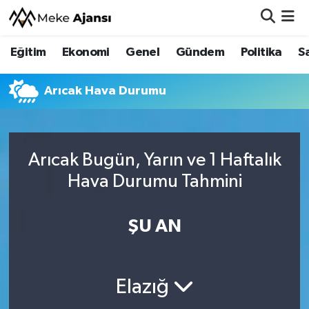
Eğitim
Ekonomi
Genel
Gündem
Politika
S
Eğitim
Nöbetçi Eczaneler
Ekonomi
Hava Durumu
Arıcak Hava Durumu
Genel
Namaz Vakitleri
Arıcak Bugün, Yarın ve 1 Haftalık
Gündem
Trafik Durumu
Hava Durumu Tahmini
Politika
Süper Lig Puan Durumu ve Fikstür
ŞU AN
Sağlık
Tüm Manşetler
Siyaset
Son Dakika Haberleri
Elazığ
Spor
Haber Arşivi