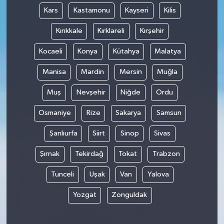
Kars
Kastamonu
Kayseri
Kilis
Kırıkkale
Kırklareli
Kırşehir
Kocaeli
Konya
Kütahya
Malatya
Manisa
Mardin
Mersin
Muğla
Muş
Nevşehir
Niğde
Ordu
Osmaniye
Rize
Sakarya
Samsun
Şanlıurfa
Siirt
Sinop
Sivas
Şırnak
Tekirdağ
Tokat
Trabzon
Tunceli
Uşak
Van
Yalova
Yozgat
Zonguldak