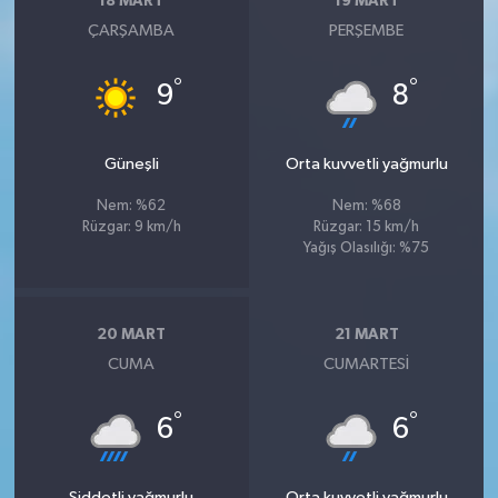
18 MART
19 MART
ÇARŞAMBA
PERŞEMBE
°
°
9
8
Güneşli
Orta kuvvetli yağmurlu
Nem: %62
Nem: %68
Rüzgar: 9 km/h
Rüzgar: 15 km/h
Yağış Olasılığı: %75
20 MART
21 MART
CUMA
CUMARTESI
°
°
6
6
Şiddetli yağmurlu
Orta kuvvetli yağmurlu