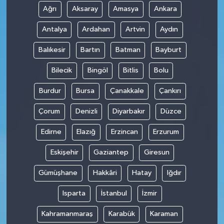
Ağrı
Aksaray
Amasya
Ankara
Antalya
Ardahan
Artvin
Aydın
Balıkesir
Bartın
Batman
Bayburt
Bilecik
Bingöl
Bitlis
Bolu
Burdur
Bursa
Çanakkale
Çankırı
Çorum
Denizli
Diyarbakır
Düzce
Edirne
Elazığ
Erzincan
Erzurum
Eskişehir
Gaziantep
Giresun
Gümüşhane
Hakkâri
Hatay
Iğdır
Isparta
İstanbul
İzmir
Kahramanmaraş
Karabük
Karaman