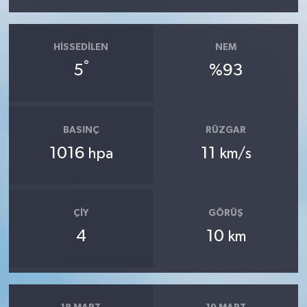
HISSEDILEN
NEM
°
5
%93
BASINÇ
RÜZGAR
1016
11
hpa
km/s
ÇIY
GÖRÜŞ
4
10
km