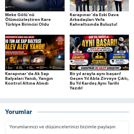
Meke Gölü'nü
Karapınar'da Eski Dava
Ölümsüzleştiren Kare
Arkadaşları Vefa
Türkiye Birincisi Oldu
Kahvaltısında Buluştu!
Karapınar'da Ak Sap
Bir yıl arayla aynı başarı!
Balyaları Yandı, Yangın
Geçen Yıl Abla Zirveye Çıktı,
Kontrol Altına Alındı
Bu Yıl Kardeş Aynı Tarihi
Yazdı!
Yorumlar