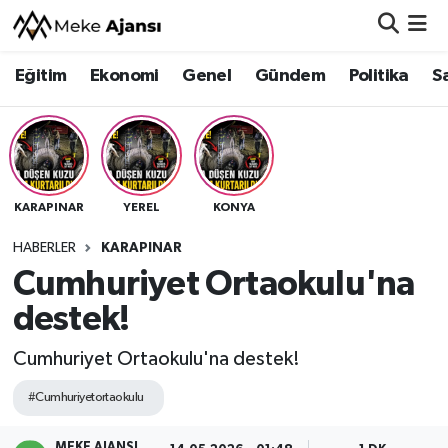
Eğitim
Ekonomi
Genel
Gündem
Politika
S
Eğitim
Nöbetçi Eczaneler
Ekonomi
Hava Durumu
Genel
Namaz Vakitleri
KARAPINAR
YEREL
KONYA
Gündem
Trafik Durumu
HABERLER
KARAPINAR
Cumhuriyet Ortaokulu'na
Politika
Süper Lig Puan Durumu ve Fikstür
destek!
Sağlık
Tüm Manşetler
Cumhuriyet Ortaokulu'na destek!
Siyaset
Son Dakika Haberleri
#Cumhuriyetortaokulu
Spor
Haber Arşivi
MEKE AJANSI