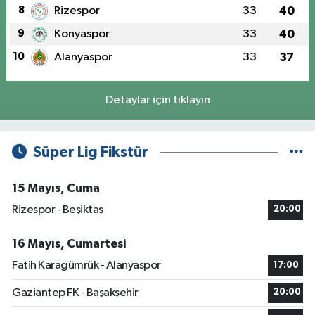
8
Rizespor
33
40
9
Konyaspor
33
40
10
Alanyaspor
33
37
Detaylar için tıklayın
Süper Lig Fikstür
15 Mayıs, Cuma
Rizespor - Beşiktaş
20:00
16 Mayıs, Cumartesi
Fatih Karagümrük - Alanyaspor
17:00
Gaziantep FK - Başakşehir
20:00