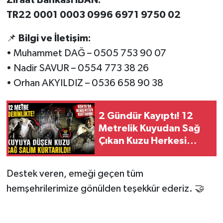
Ziraat Bankası IBAN:
TR22 0001 0003 0996 6971 9750 02
📌
Bilgi ve İletişim:
• Muhammet DAĞ – 0505 753 90 07
• Nadir SAVUR – 0554 773 38 26
• Orhan AKYILDIZ – 0536 658 90 38
2 Gündür Kayıptı! 12
Metrelik Kuyudan Sağ
Çıkan Kuzu Herkesi
Şaşırttı!
Destek veren, emeği geçen tüm
hemşehrilerimize gönülden teşekkür ederiz. 🤝