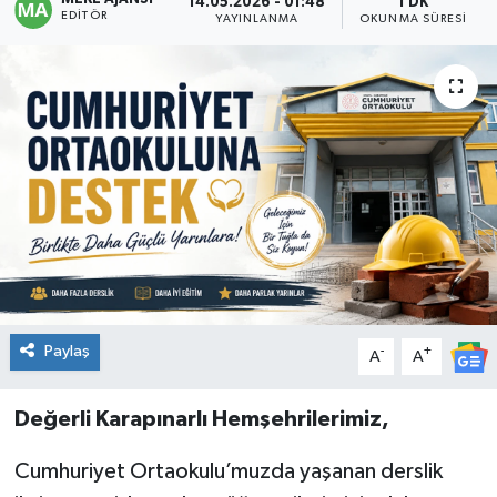
14.05.2026 - 01:48
1 DK
EDITÖR
YAYINLANMA
OKUNMA SÜRESI
Paylaş
-
+
A
A
Değerli Karapınarlı Hemşehrilerimiz,
Cumhuriyet Ortaokulu’muzda yaşanan derslik