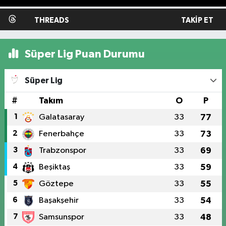
THREADS
TAKIP ET
Süper Lig Puan Durumu
Süper Lig
#
Takım
O
P
1
Galatasaray
33
77
2
Fenerbahçe
33
73
3
Trabzonspor
33
69
4
Beşiktaş
33
59
5
Göztepe
33
55
6
Başakşehir
33
54
7
Samsunspor
33
48