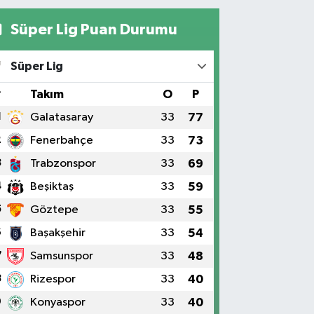
Süper Lig Puan Durumu
Süper Lig
#
Takım
O
P
1
Galatasaray
33
77
2
Fenerbahçe
33
73
3
Trabzonspor
33
69
4
Beşiktaş
33
59
5
Göztepe
33
55
6
Başakşehir
33
54
7
Samsunspor
33
48
8
Rizespor
33
40
9
Konyaspor
33
40