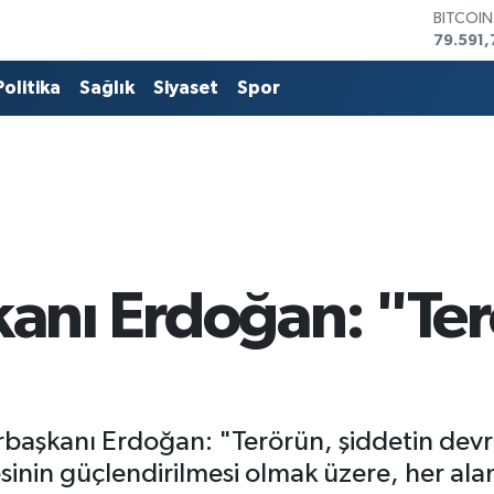
DOLAR
45,436
EURO
53,386
Politika
Sağlık
Siyaset
Spor
STERLİN
61,603
G.ALTIN
6862,0
BİST10
14.598
BITCOI
79.591,
nı Erdoğan: "Ter
şkanı Erdoğan: "Terörün, şiddetin devr
sinin güçlendirilmesi olmak üzere, her al