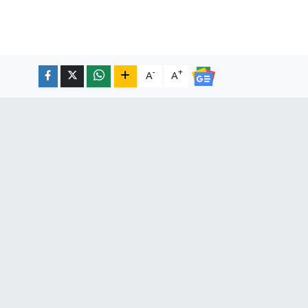
-
+
A
A