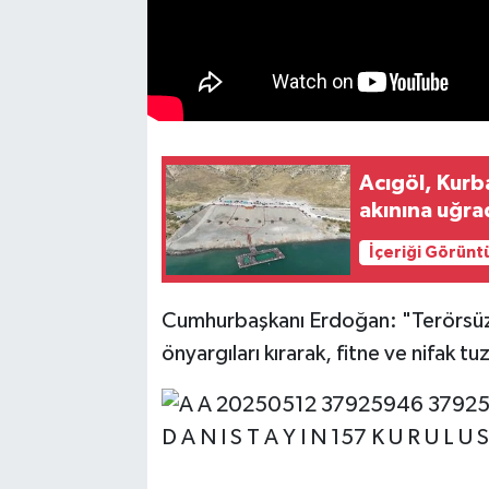
Acıgöl, Kurba
akınına uğra
İçeriği Görünt
Cumhurbaşkanı Erdoğan: "Terörsüz 
önyargıları kırarak, fitne ve nifak 