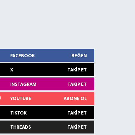
FACEBOOK
BEĞEN
X
TAKIP ET
INSTAGRAM
TAKIP ET
YOUTUBE
ABONE OL
TIKTOK
TAKIP ET
THREADS
TAKIP ET