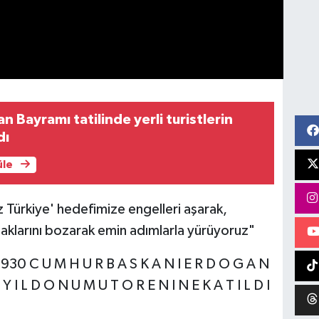
n Bayramı tatilinde yerli turistlerin
dı
üle
Türkiye' hedefimize engelleri aşarak,
tuzaklarını bozarak emin adımlarla yürüyoruz"