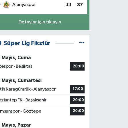
0
Alanyaspor
33
37
Detaylar için tıklayın
Süper Lig Fikstür
5 Mayıs, Cuma
zespor - Beşiktaş
20:00
6 Mayıs, Cumartesi
tih Karagümrük - Alanyaspor
17:00
ziantep FK - Başakşehir
20:00
msunspor - Göztepe
20:00
7 Mayıs, Pazar