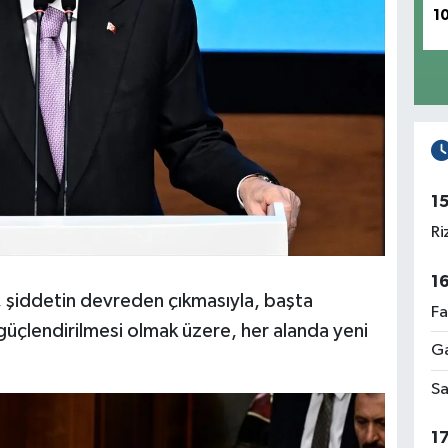
1
1
Ri
1
şiddetin devreden çıkmasıyla, başta
Fa
güçlendirilmesi olmak üzere, her alanda yeni
Ga
Sa
1