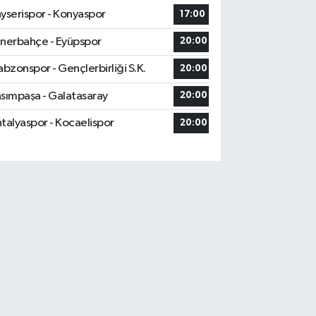
yserispor - Konyaspor
17:00
nerbahçe - Eyüpspor
20:00
abzonspor - Gençlerbirliği S.K.
20:00
sımpaşa - Galatasaray
20:00
talyaspor - Kocaelispor
20:00