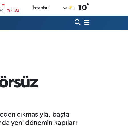
°
10
İstanbul
20
%0.02
90
%0.19
80
%0.18
9000
%0.19
0
,00
%0
N
74
%-1.82
örsüz
eden çıkmasıyla, başta
anda yeni dönemin kapıları