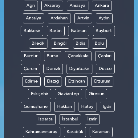
Ağrı
Aksaray
Amasya
Ankara
Antalya
Ardahan
Artvin
Aydın
Balıkesir
Bartın
Batman
Bayburt
Bilecik
Bingöl
Bitlis
Bolu
Burdur
Bursa
Çanakkale
Çankırı
Çorum
Denizli
Diyarbakır
Düzce
Edirne
Elazığ
Erzincan
Erzurum
Eskişehir
Gaziantep
Giresun
Gümüşhane
Hakkâri
Hatay
Iğdır
Isparta
İstanbul
İzmir
Kahramanmaraş
Karabük
Karaman