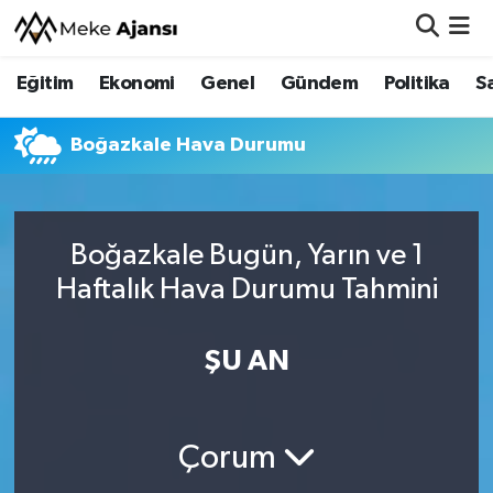
Eğitim
Ekonomi
Genel
Gündem
Politika
S
Eğitim
Nöbetçi Eczaneler
Ekonomi
Hava Durumu
Boğazkale Hava Durumu
Genel
Namaz Vakitleri
Boğazkale Bugün, Yarın ve 1
Gündem
Trafik Durumu
Haftalık Hava Durumu Tahmini
Politika
Süper Lig Puan Durumu ve Fikstür
ŞU AN
Sağlık
Tüm Manşetler
Siyaset
Son Dakika Haberleri
Çorum
Spor
Haber Arşivi