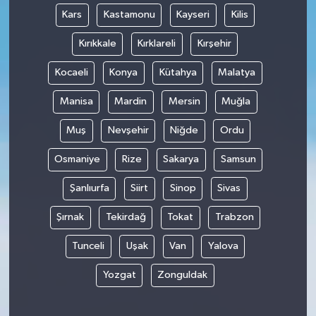
Kars
Kastamonu
Kayseri
Kilis
Kırıkkale
Kırklareli
Kırşehir
Kocaeli
Konya
Kütahya
Malatya
Manisa
Mardin
Mersin
Muğla
Muş
Nevşehir
Niğde
Ordu
Osmaniye
Rize
Sakarya
Samsun
Şanlıurfa
Siirt
Sinop
Sivas
Şırnak
Tekirdağ
Tokat
Trabzon
Tunceli
Uşak
Van
Yalova
Yozgat
Zonguldak