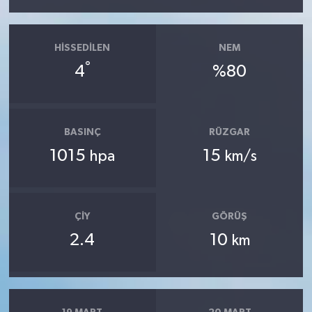
HISSEDILEN
NEM
°
4
%80
BASINÇ
RÜZGAR
1015
15
hpa
km/s
ÇIY
GÖRÜŞ
2.4
10
km