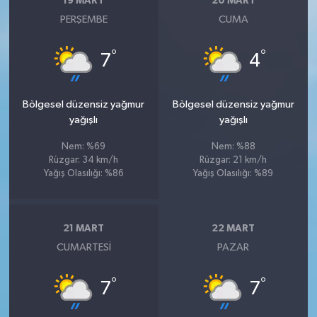
19 MART
20 MART
PERŞEMBE
CUMA
°
°
7
4
Bölgesel düzensiz yağmur
Bölgesel düzensiz yağmur
yağışlı
yağışlı
Nem: %69
Nem: %88
Rüzgar: 34 km/h
Rüzgar: 21 km/h
Yağış Olasılığı: %86
Yağış Olasılığı: %89
21 MART
22 MART
CUMARTESI
PAZAR
°
°
7
7