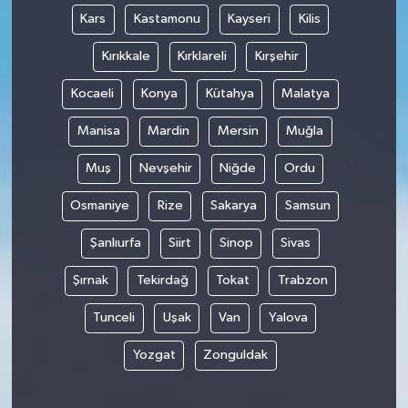
Kars
Kastamonu
Kayseri
Kilis
Kırıkkale
Kırklareli
Kırşehir
Kocaeli
Konya
Kütahya
Malatya
Manisa
Mardin
Mersin
Muğla
Muş
Nevşehir
Niğde
Ordu
Osmaniye
Rize
Sakarya
Samsun
Şanlıurfa
Siirt
Sinop
Sivas
Şırnak
Tekirdağ
Tokat
Trabzon
Tunceli
Uşak
Van
Yalova
Yozgat
Zonguldak