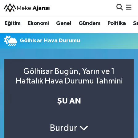
Eğitim
Ekonomi
Genel
Gündem
Politika
S
Eğitim
Nöbetçi Eczaneler
Ekonomi
Hava Durumu
Gölhisar Hava Durumu
Genel
Namaz Vakitleri
Gölhisar Bugün, Yarın ve 1
Gündem
Trafik Durumu
Haftalık Hava Durumu Tahmini
Politika
Süper Lig Puan Durumu ve Fikstür
ŞU AN
Sağlık
Tüm Manşetler
Siyaset
Son Dakika Haberleri
Burdur
Spor
Haber Arşivi