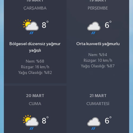
18 MART
19 MART
ÇARŞAMBA
PERŞEMBE
°
°
8
6
Bölgesel düzensiz yağmur
Orta kuvvetli yağmurlu
yağışlı
Nem: %94
Rüzgar: 10 km/h
Nem: %68
Yağış Olasılığı: %87
Rüzgar: 16 km/h
Yağış Olasılığı: %82
20 MART
21 MART
CUMA
CUMARTESI
°
°
8
6