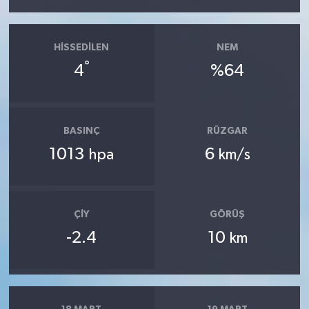
HISSEDILEN
NEM
°
4
%64
BASINÇ
RÜZGAR
1013
6
hpa
km/s
ÇIY
GÖRÜŞ
-2.4
10
km