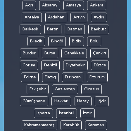
Ağrı
Aksaray
Amasya
Ankara
Antalya
Ardahan
Artvin
Aydın
Balıkesir
Bartın
Batman
Bayburt
Bilecik
Bingöl
Bitlis
Bolu
Burdur
Bursa
Çanakkale
Çankırı
Çorum
Denizli
Diyarbakır
Düzce
Edirne
Elazığ
Erzincan
Erzurum
Eskişehir
Gaziantep
Giresun
Gümüşhane
Hakkâri
Hatay
Iğdır
Isparta
İstanbul
İzmir
Kahramanmaraş
Karabük
Karaman