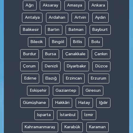
Ağrı
Aksaray
Amasya
Ankara
Antalya
Ardahan
Artvin
Aydın
Balıkesir
Bartın
Batman
Bayburt
Bilecik
Bingöl
Bitlis
Bolu
Burdur
Bursa
Çanakkale
Çankırı
Çorum
Denizli
Diyarbakır
Düzce
Edirne
Elazığ
Erzincan
Erzurum
Eskişehir
Gaziantep
Giresun
Gümüşhane
Hakkâri
Hatay
Iğdır
Isparta
İstanbul
İzmir
Kahramanmaraş
Karabük
Karaman