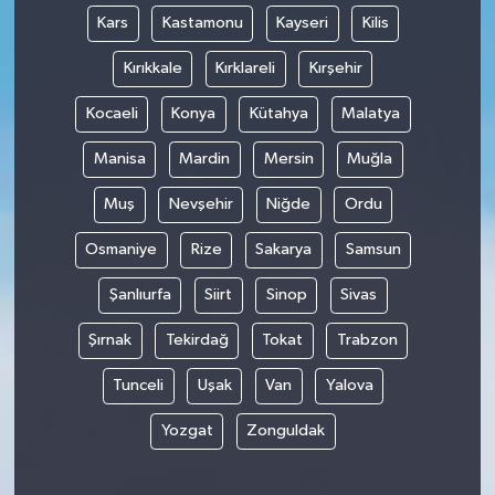
Kars
Kastamonu
Kayseri
Kilis
Kırıkkale
Kırklareli
Kırşehir
Kocaeli
Konya
Kütahya
Malatya
Manisa
Mardin
Mersin
Muğla
Muş
Nevşehir
Niğde
Ordu
Osmaniye
Rize
Sakarya
Samsun
Şanlıurfa
Siirt
Sinop
Sivas
Şırnak
Tekirdağ
Tokat
Trabzon
Tunceli
Uşak
Van
Yalova
Yozgat
Zonguldak