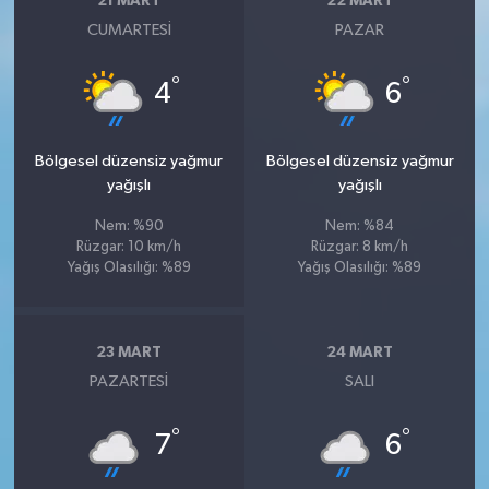
21 MART
22 MART
CUMARTESI
PAZAR
°
°
4
6
Bölgesel düzensiz yağmur
Bölgesel düzensiz yağmur
yağışlı
yağışlı
Nem: %90
Nem: %84
Rüzgar: 10 km/h
Rüzgar: 8 km/h
Yağış Olasılığı: %89
Yağış Olasılığı: %89
23 MART
24 MART
PAZARTESI
SALI
°
°
7
6