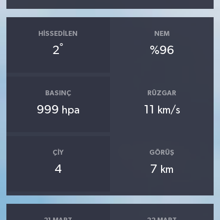
HISSEDILEN
NEM
°
2
%96
BASINÇ
RÜZGAR
999
11
hpa
km/s
ÇIY
GÖRÜŞ
4
7
km