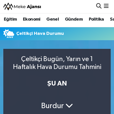
Eğitim
Ekonomi
Genel
Gündem
Politika
S
Eğitim
Nöbetçi Eczaneler
Ekonomi
Hava Durumu
Çeltikçi Hava Durumu
Genel
Namaz Vakitleri
Çeltikçi Bugün, Yarın ve 1
Gündem
Trafik Durumu
Haftalık Hava Durumu Tahmini
Politika
Süper Lig Puan Durumu ve Fikstür
ŞU AN
Sağlık
Tüm Manşetler
Siyaset
Son Dakika Haberleri
Burdur
Spor
Haber Arşivi