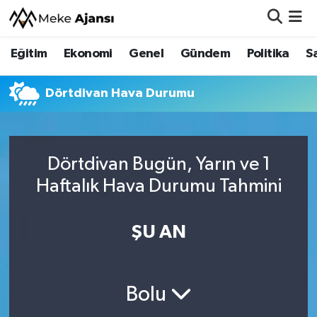
Eğitim
Ekonomi
Genel
Gündem
Politika
S
Eğitim
Nöbetçi Eczaneler
Ekonomi
Hava Durumu
Dörtdivan Hava Durumu
Genel
Namaz Vakitleri
Dörtdivan Bugün, Yarın ve 1
Gündem
Trafik Durumu
Haftalık Hava Durumu Tahmini
Politika
Süper Lig Puan Durumu ve Fikstür
ŞU AN
Sağlık
Tüm Manşetler
Siyaset
Son Dakika Haberleri
Bolu
Spor
Haber Arşivi