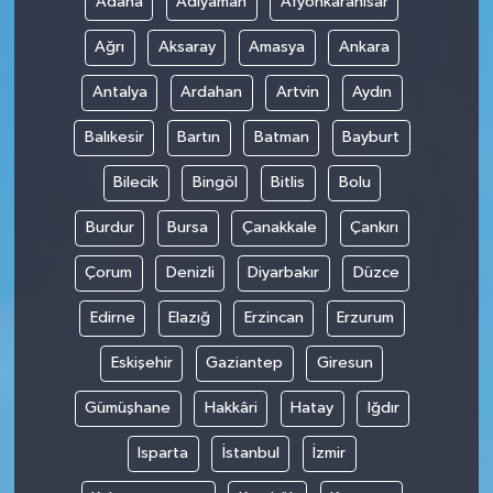
Adana
Adıyaman
Afyonkarahisar
Ağrı
Aksaray
Amasya
Ankara
Antalya
Ardahan
Artvin
Aydın
Balıkesir
Bartın
Batman
Bayburt
Bilecik
Bingöl
Bitlis
Bolu
Burdur
Bursa
Çanakkale
Çankırı
Çorum
Denizli
Diyarbakır
Düzce
Edirne
Elazığ
Erzincan
Erzurum
Eskişehir
Gaziantep
Giresun
Gümüşhane
Hakkâri
Hatay
Iğdır
Isparta
İstanbul
İzmir