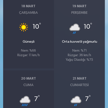
18 MART
19 MART
ÇARŞAMBA
PERŞEMBE
°
°
10
10
Güneşli
Orta kuvvetli yağmurlu
Nem: %66
Nem: %71
Rüzgar: 11 km/h
Rüzgar: 36 km/h
Yağış Olasılığı: %75
20 MART
21 MART
CUMA
CUMARTESI
°
°
7
7