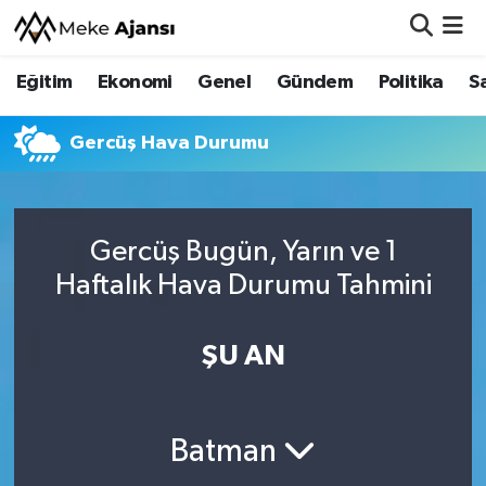
Eğitim
Ekonomi
Genel
Gündem
Politika
S
Eğitim
Nöbetçi Eczaneler
Ekonomi
Hava Durumu
Gercüş Hava Durumu
Genel
Namaz Vakitleri
Gercüş Bugün, Yarın ve 1
Gündem
Trafik Durumu
Haftalık Hava Durumu Tahmini
Politika
Süper Lig Puan Durumu ve Fikstür
ŞU AN
Sağlık
Tüm Manşetler
Siyaset
Son Dakika Haberleri
Batman
Spor
Haber Arşivi