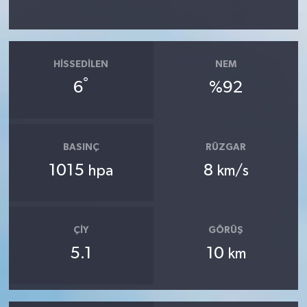
HISSEDILEN
NEM
°
6
%92
BASINÇ
RÜZGAR
1015
8
hpa
km/s
ÇIY
GÖRÜŞ
5.1
10
km