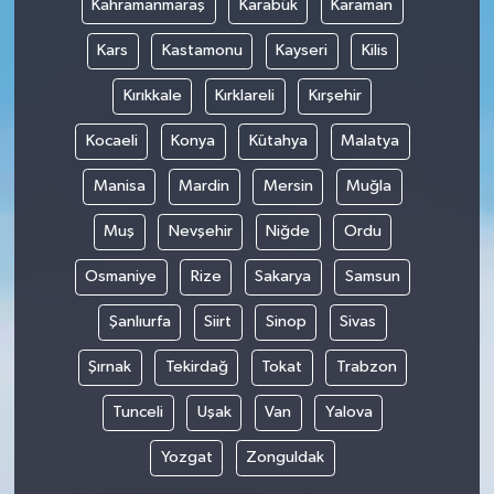
Kahramanmaraş
Karabük
Karaman
Kars
Kastamonu
Kayseri
Kilis
Kırıkkale
Kırklareli
Kırşehir
Kocaeli
Konya
Kütahya
Malatya
Manisa
Mardin
Mersin
Muğla
Muş
Nevşehir
Niğde
Ordu
Osmaniye
Rize
Sakarya
Samsun
Şanlıurfa
Siirt
Sinop
Sivas
Şırnak
Tekirdağ
Tokat
Trabzon
Tunceli
Uşak
Van
Yalova
Yozgat
Zonguldak