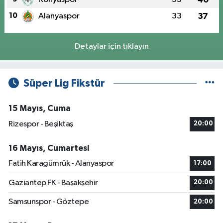
10
Alanyaspor
33
37
Detaylar için tıklayın
Süper Lig Fikstür
15 Mayıs, Cuma
Rizespor - Beşiktaş
20:00
16 Mayıs, Cumartesi
Fatih Karagümrük - Alanyaspor
17:00
Gaziantep FK - Başakşehir
20:00
Samsunspor - Göztepe
20:00