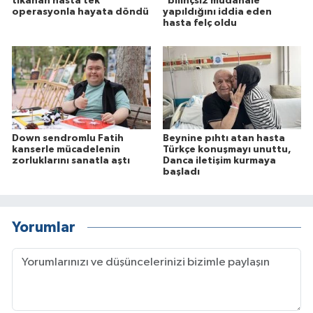
tıkanan hasta tek
"bilinçsiz müdahale"
operasyonla hayata döndü
yapıldığını iddia eden
hasta felç oldu
Down sendromlu Fatih
Beynine pıhtı atan hasta
kanserle mücadelenin
Türkçe konuşmayı unuttu,
zorluklarını sanatla aştı
Danca iletişim kurmaya
başladı
Yorumlar