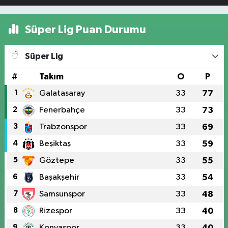
Süper Lig Puan Durumu
Süper Lig
#
Takım
O
P
1
Galatasaray
33
77
2
Fenerbahçe
33
73
3
Trabzonspor
33
69
4
Beşiktaş
33
59
5
Göztepe
33
55
6
Başakşehir
33
54
7
Samsunspor
33
48
8
Rizespor
33
40
9
Konyaspor
33
40