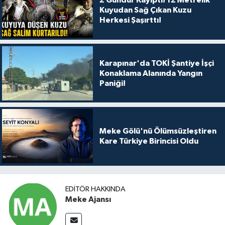
2 Gündür Kayıptı! 12 Metrelik
Kuyudan Sağ Çıkan Kuzu
Herkesi Şaşırttı!
Karapınar'da TOKİ Şantiye İşçi
Konaklama Alanında Yangın
Paniği!
Meke Gölü'nü Ölümsüzleştiren
Kare Türkiye Birincisi Oldu
EDITÖR HAKKINDA
Meke Ajansı