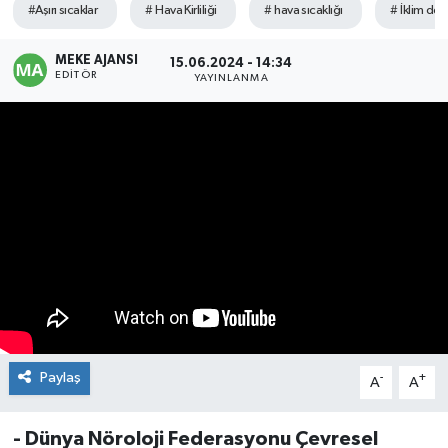
#Aşırı sıcaklar
# Hava Kirliliği
# hava sıcaklığı
# İklim deği
MEKE AJANSI
15.06.2024 - 14:34
EDITÖR
YAYINLANMA
Paylaş
-
+
A
A
- Dünya Nöroloji Federasyonu Çevresel