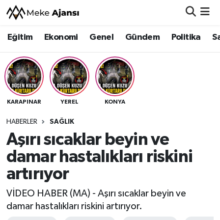
Eğitim
Ekonomi
Genel
Gündem
Politika
S
Eğitim
Nöbetçi Eczaneler
Ekonomi
Hava Durumu
Genel
Namaz Vakitleri
KARAPINAR
YEREL
KONYA
Gündem
Trafik Durumu
HABERLER
SAĞLIK
Aşırı sıcaklar beyin ve
Politika
Süper Lig Puan Durumu ve Fikstür
damar hastalıkları riskini
Sağlık
Tüm Manşetler
artırıyor
Siyaset
Son Dakika Haberleri
VİDEO HABER (MA) - Aşırı sıcaklar beyin ve
damar hastalıkları riskini artırıyor.
Spor
Haber Arşivi