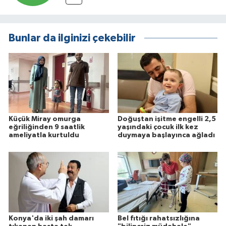
Bunlar da ilginizi çekebilir
Küçük Miray omurga
Doğuştan işitme engelli 2,5
eğriliğinden 9 saatlik
yaşındaki çocuk ilk kez
ameliyatla kurtuldu
duymaya başlayınca ağladı
Konya'da iki şah damarı
Bel fıtığı rahatsızlığına