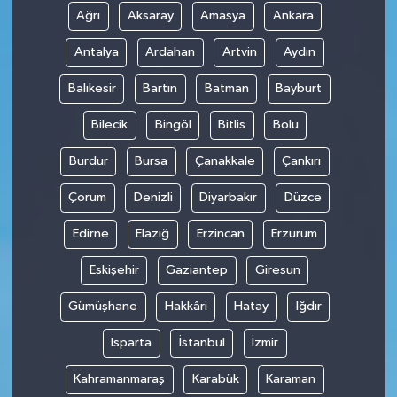
Ağrı
Aksaray
Amasya
Ankara
Antalya
Ardahan
Artvin
Aydın
Balıkesir
Bartın
Batman
Bayburt
Bilecik
Bingöl
Bitlis
Bolu
Burdur
Bursa
Çanakkale
Çankırı
Çorum
Denizli
Diyarbakır
Düzce
Edirne
Elazığ
Erzincan
Erzurum
Eskişehir
Gaziantep
Giresun
Gümüşhane
Hakkâri
Hatay
Iğdır
Isparta
İstanbul
İzmir
Kahramanmaraş
Karabük
Karaman