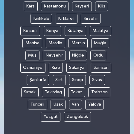
Kars
Kastamonu
Kayseri
Kilis
Kırıkkale
Kırklareli
Kırşehir
Kocaeli
Konya
Kütahya
Malatya
Manisa
Mardin
Mersin
Muğla
Muş
Nevşehir
Niğde
Ordu
Osmaniye
Rize
Sakarya
Samsun
Şanlıurfa
Siirt
Sinop
Sivas
Şırnak
Tekirdağ
Tokat
Trabzon
Tunceli
Uşak
Van
Yalova
Yozgat
Zonguldak