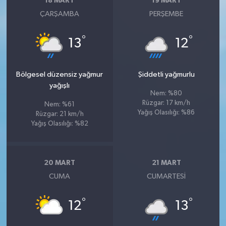
18 MART
19 MART
ÇARŞAMBA
PERŞEMBE
°
°
13
12
Bölgesel düzensiz yağmur
Şiddetli yağmurlu
yağışlı
Nem: %80
Rüzgar: 17 km/h
Nem: %61
Yağış Olasılığı: %86
Rüzgar: 21 km/h
Yağış Olasılığı: %82
20 MART
21 MART
CUMA
CUMARTESI
°
°
12
13