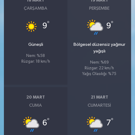
18 MART
19 MART
ÇARŞAMBA
PERŞEMBE
°
°
9
9
Güneşli
Bölgesel düzensiz yağmur
yağışlı
Nem: %58
Rüzgar: 18 km/h
Nem: %69
Rüzgar: 22 km/h
Yağış Olasılığı: %75
20 MART
21 MART
CUMA
CUMARTESI
°
°
6
7