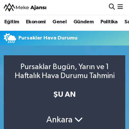
Eğitim
Ekonomi
Genel
Gündem
Politika
S
Eğitim
Nöbetçi Eczaneler
Ekonomi
Hava Durumu
Pursaklar Hava Durumu
Genel
Namaz Vakitleri
Pursaklar Bugün, Yarın ve 1
Gündem
Trafik Durumu
Haftalık Hava Durumu Tahmini
Politika
Süper Lig Puan Durumu ve Fikstür
ŞU AN
Sağlık
Tüm Manşetler
Siyaset
Son Dakika Haberleri
Ankara
Spor
Haber Arşivi