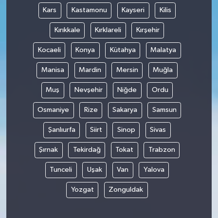
Kars
Kastamonu
Kayseri
Kilis
Kırıkkale
Kırklareli
Kırşehir
Kocaeli
Konya
Kütahya
Malatya
Manisa
Mardin
Mersin
Muğla
Muş
Nevşehir
Niğde
Ordu
Osmaniye
Rize
Sakarya
Samsun
Şanlıurfa
Siirt
Sinop
Sivas
Şırnak
Tekirdağ
Tokat
Trabzon
Tunceli
Uşak
Van
Yalova
Yozgat
Zonguldak