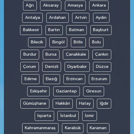
Ağrı
Aksaray
Amasya
Ankara
Antalya
Ardahan
Artvin
Aydın
Balıkesir
Bartın
Batman
Bayburt
Bilecik
Bingöl
Bitlis
Bolu
Burdur
Bursa
Çanakkale
Çankırı
Çorum
Denizli
Diyarbakır
Düzce
Edirne
Elazığ
Erzincan
Erzurum
Eskişehir
Gaziantep
Giresun
Gümüşhane
Hakkâri
Hatay
Iğdır
Isparta
İstanbul
İzmir
Kahramanmaraş
Karabük
Karaman