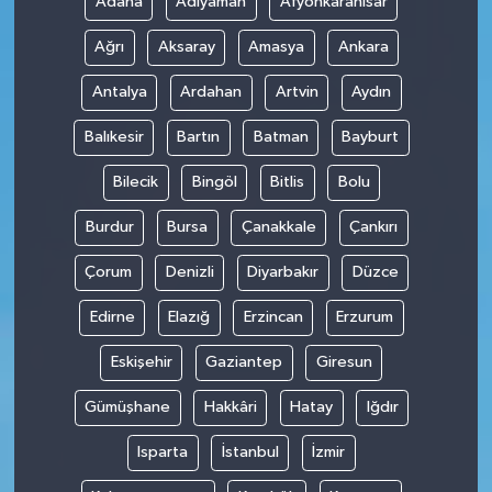
Adana
Adıyaman
Afyonkarahisar
Ağrı
Aksaray
Amasya
Ankara
Antalya
Ardahan
Artvin
Aydın
Balıkesir
Bartın
Batman
Bayburt
Bilecik
Bingöl
Bitlis
Bolu
Burdur
Bursa
Çanakkale
Çankırı
Çorum
Denizli
Diyarbakır
Düzce
Edirne
Elazığ
Erzincan
Erzurum
Eskişehir
Gaziantep
Giresun
Gümüşhane
Hakkâri
Hatay
Iğdır
Isparta
İstanbul
İzmir