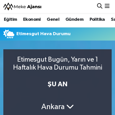
Eğitim
Ekonomi
Genel
Gündem
Politika
S
Eğitim
Nöbetçi Eczaneler
Ekonomi
Hava Durumu
Etimesgut Hava Durumu
Genel
Namaz Vakitleri
Etimesgut Bugün, Yarın ve 1
Gündem
Trafik Durumu
Haftalık Hava Durumu Tahmini
Politika
Süper Lig Puan Durumu ve Fikstür
ŞU AN
Sağlık
Tüm Manşetler
Siyaset
Son Dakika Haberleri
Ankara
Spor
Haber Arşivi