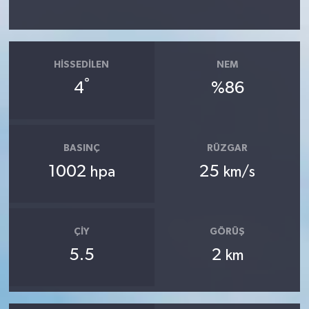
HISSEDILEN
NEM
°
4
%86
BASINÇ
RÜZGAR
1002
25
hpa
km/s
ÇIY
GÖRÜŞ
5.5
2
km