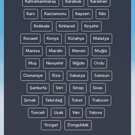
Kahramanmaraş
Karabük
Karaman
Kars
Kastamonu
Kayseri
Kilis
Kırıkkale
Kırklareli
Kırşehir
Kocaeli
Konya
Kütahya
Malatya
Manisa
Mardin
Mersin
Muğla
Muş
Nevşehir
Niğde
Ordu
Osmaniye
Rize
Sakarya
Samsun
Şanlıurfa
Siirt
Sinop
Sivas
Şırnak
Tekirdağ
Tokat
Trabzon
Tunceli
Uşak
Van
Yalova
Yozgat
Zonguldak