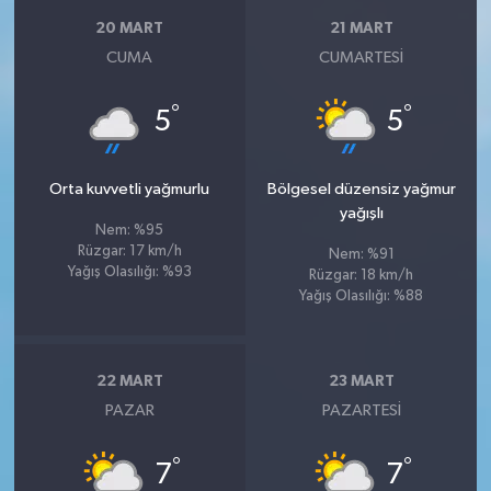
20 MART
21 MART
CUMA
CUMARTESI
°
°
5
5
Orta kuvvetli yağmurlu
Bölgesel düzensiz yağmur
yağışlı
Nem: %95
Rüzgar: 17 km/h
Nem: %91
Yağış Olasılığı: %93
Rüzgar: 18 km/h
Yağış Olasılığı: %88
22 MART
23 MART
PAZAR
PAZARTESI
°
°
7
7