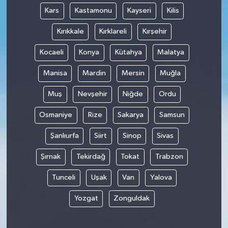
Kars
Kastamonu
Kayseri
Kilis
Kırıkkale
Kırklareli
Kırşehir
Kocaeli
Konya
Kütahya
Malatya
Manisa
Mardin
Mersin
Muğla
Muş
Nevşehir
Niğde
Ordu
Osmaniye
Rize
Sakarya
Samsun
Şanlıurfa
Siirt
Sinop
Sivas
Şırnak
Tekirdağ
Tokat
Trabzon
Tunceli
Uşak
Van
Yalova
Yozgat
Zonguldak