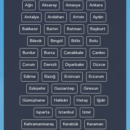
Ağrı
Aksaray
Amasya
Ankara
Antalya
Ardahan
Artvin
Aydın
Balıkesir
Bartın
Batman
Bayburt
Bilecik
Bingöl
Bitlis
Bolu
Burdur
Bursa
Çanakkale
Çankırı
Çorum
Denizli
Diyarbakır
Düzce
Edirne
Elazığ
Erzincan
Erzurum
Eskişehir
Gaziantep
Giresun
Gümüşhane
Hakkâri
Hatay
Iğdır
Isparta
İstanbul
İzmir
Kahramanmaraş
Karabük
Karaman