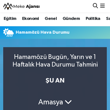
Eğitim
Ekonomi
Genel
Gündem
Politika
S
Eğitim
Nöbetçi Eczaneler
Ekonomi
Hava Durumu
Hamamözü Hava Durumu
Genel
Namaz Vakitleri
Hamamözü Bugün, Yarın ve 1
Gündem
Trafik Durumu
Haftalık Hava Durumu Tahmini
Politika
Süper Lig Puan Durumu ve Fikstür
ŞU AN
Sağlık
Tüm Manşetler
Siyaset
Son Dakika Haberleri
Amasya
Spor
Haber Arşivi