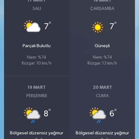
17 MART
18 MART
SALI
ÇARŞAMBA
°
°
7
7
Parçalı Bulutlu
Güneşli
Nem: %74
Nem: %74
Rüzgar: 10 km/h
Rüzgar: 13 km/h
19 MART
20 MART
PERŞEMBE
CUMA
°
°
8
6
Bölgesel düzensiz yağmur
Bölgesel düzensiz yağmur