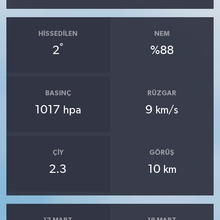
HISSEDILEN
NEM
°
2
%88
BASINÇ
RÜZGAR
1017
9
hpa
km/s
ÇIY
GÖRÜŞ
2.3
10
km