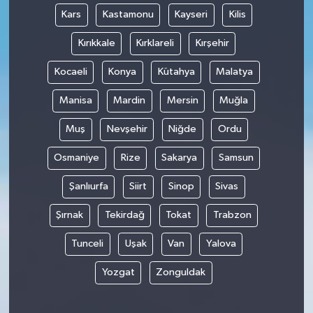
Kars
Kastamonu
Kayseri
Kilis
Kırıkkale
Kırklareli
Kırşehir
Kocaeli
Konya
Kütahya
Malatya
Manisa
Mardin
Mersin
Muğla
Muş
Nevşehir
Niğde
Ordu
Osmaniye
Rize
Sakarya
Samsun
Şanlıurfa
Siirt
Sinop
Sivas
Şırnak
Tekirdağ
Tokat
Trabzon
Tunceli
Uşak
Van
Yalova
Yozgat
Zonguldak