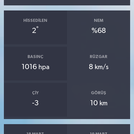
HISSEDILEN
NEM
°
2
%68
BASINÇ
RÜZGAR
1016
8
hpa
km/s
ÇIY
GÖRÜŞ
-3
10
km