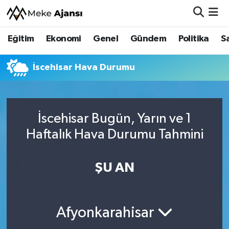
Eğitim
Ekonomi
Genel
Gündem
Politika
S
Eğitim
Nöbetçi Eczaneler
Ekonomi
Hava Durumu
İscehisar Hava Durumu
Genel
Namaz Vakitleri
İscehisar Bugün, Yarın ve 1
Gündem
Trafik Durumu
Haftalık Hava Durumu Tahmini
Politika
Süper Lig Puan Durumu ve Fikstür
ŞU AN
Sağlık
Tüm Manşetler
Siyaset
Son Dakika Haberleri
Afyonkarahisar
Spor
Haber Arşivi