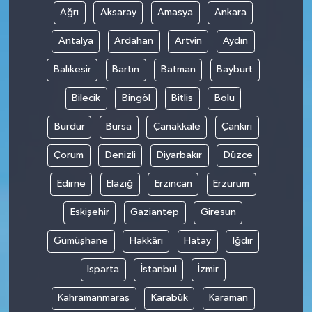
Ağrı
Aksaray
Amasya
Ankara
Antalya
Ardahan
Artvin
Aydın
Balıkesir
Bartın
Batman
Bayburt
Bilecik
Bingöl
Bitlis
Bolu
Burdur
Bursa
Çanakkale
Çankırı
Çorum
Denizli
Diyarbakır
Düzce
Edirne
Elazığ
Erzincan
Erzurum
Eskişehir
Gaziantep
Giresun
Gümüşhane
Hakkâri
Hatay
Iğdır
Isparta
İstanbul
İzmir
Kahramanmaraş
Karabük
Karaman