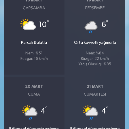
18 MART
19 MART
ÇARŞAMBA
PERŞEMBE
°
°
10
6
Parçalı Bulutlu
Orta kuvvetli yağmurlu
Nem: %51
Nem: %84
Rüzgar: 16 km/h
Rüzgar: 22 km/h
Yağış Olasılığı: %85
20 MART
21 MART
CUMA
CUMARTESI
°
°
4
4
Bölgesel düzensiz yağmur
Bölgesel düzensiz yağmur