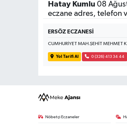
Hatay Kumlu
08 Ağust
eczane adres, telefon 
ERSÖZ ECZANESİ
CUMHURİYET MAH.ŞEHİT MEHMET KU
Yol Tarifi Al
0 (326) 413 34 44
Nöbetçi Eczaneler
H