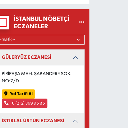
İSTANBUL NÖBETÇI
ECZANELER
GÜLERYÜZ ECZANESİ
PİRİPAŞA MAH. ŞABANDERE SOK.
NO:7/D
Yol Tarifi Al
0 (212) 369 95 85
İSTİKLAL ÜSTÜN ECZANESİ