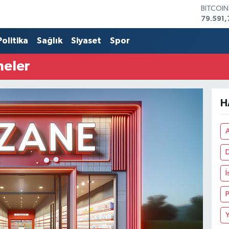
BITCOI
79.591,
DOLAR
45,436
Politika
Sağlık
Siyaset
Spor
EURO
53,386
neler
STERLİN
61,603
G.ALTIN
6862,0
H
BİST10
14.598
A
Y